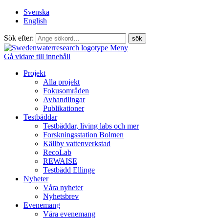
Svenska
English
Sök efter:
Meny
Gå vidare till innehåll
Projekt
Alla projekt
Fokusområden
Avhandlingar
Publikationer
Testbäddar
Testbäddar, living labs och mer
Forskningsstation Bolmen
Källby vattenverkstad
RecoLab
REWAISE
Testbädd Ellinge
Nyheter
Våra nyheter
Nyhetsbrev
Evenemang
Våra evenemang