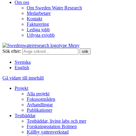
Om oss
Om Sweden Water Research
Medarbetare
Kontakt
Fakturering
Lediga jobb
Utlysta exjobb
Meny
Sök efter:
Svenska
English
Gå vidare till innehåll
Projekt
Alla projekt
Fokusområden
Avhandlingar
Publikationer
Testbäddar
Testbäddar, living labs och mer
Forskningsstation Bolmen
Källby vattenverkstad