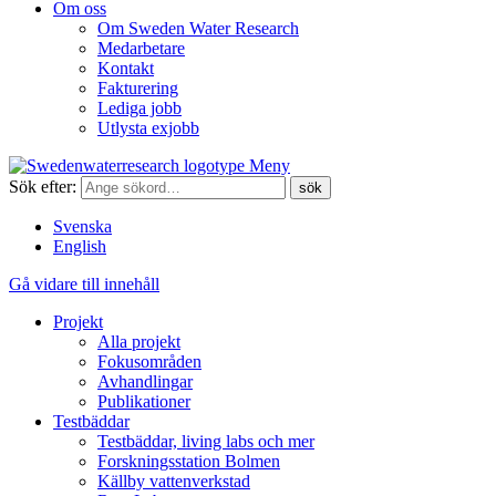
Om oss
Om Sweden Water Research
Medarbetare
Kontakt
Fakturering
Lediga jobb
Utlysta exjobb
Meny
Sök efter:
Svenska
English
Gå vidare till innehåll
Projekt
Alla projekt
Fokusområden
Avhandlingar
Publikationer
Testbäddar
Testbäddar, living labs och mer
Forskningsstation Bolmen
Källby vattenverkstad