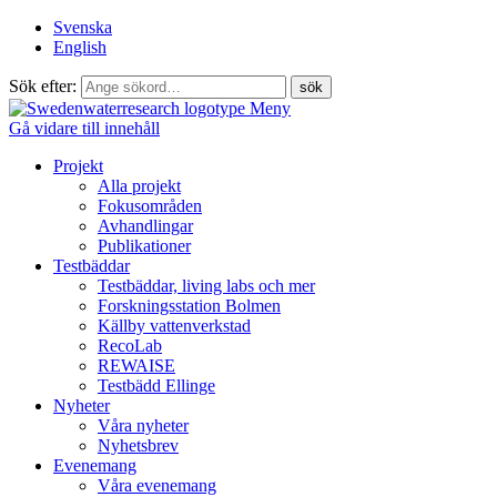
Svenska
English
Sök efter:
Meny
Gå vidare till innehåll
Projekt
Alla projekt
Fokusområden
Avhandlingar
Publikationer
Testbäddar
Testbäddar, living labs och mer
Forskningsstation Bolmen
Källby vattenverkstad
RecoLab
REWAISE
Testbädd Ellinge
Nyheter
Våra nyheter
Nyhetsbrev
Evenemang
Våra evenemang