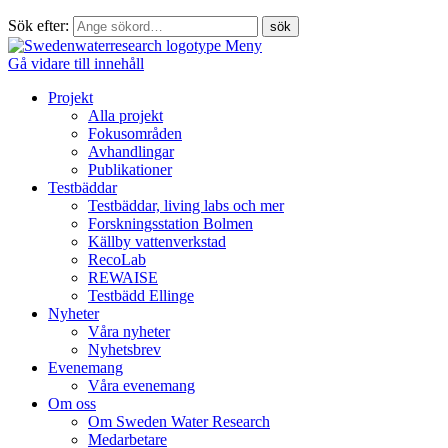
Sök efter:
Meny
Gå vidare till innehåll
Projekt
Alla projekt
Fokusområden
Avhandlingar
Publikationer
Testbäddar
Testbäddar, living labs och mer
Forskningsstation Bolmen
Källby vattenverkstad
RecoLab
REWAISE
Testbädd Ellinge
Nyheter
Våra nyheter
Nyhetsbrev
Evenemang
Våra evenemang
Om oss
Om Sweden Water Research
Medarbetare