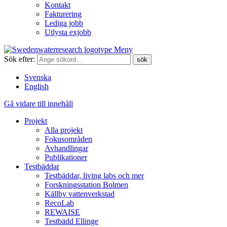
Kontakt
Fakturering
Lediga jobb
Utlysta exjobb
Meny
Sök efter:
Svenska
English
Gå vidare till innehåll
Projekt
Alla projekt
Fokusområden
Avhandlingar
Publikationer
Testbäddar
Testbäddar, living labs och mer
Forskningsstation Bolmen
Källby vattenverkstad
RecoLab
REWAISE
Testbädd Ellinge