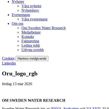
Nyheter
Våra nyheter
Nyhetsbrev
Evenemang
Våra evenemang
Om oss
Om Sweden Water Research
Medarbetare
Kontakt
Fakturering
Lediga jobb
Utlysta exjobb
Cookies
Hantera medgivande
Linkedin
Oru_logo_rgb
fredag 13 mar 2026
OM SWEDEN WATER RESEARCH
Sweden Water Research ägs av
NSVA
,
Sydvatten
och
VA SYD
. Vi 