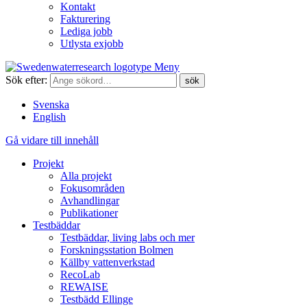
Kontakt
Fakturering
Lediga jobb
Utlysta exjobb
Meny
Sök efter:
Svenska
English
Gå vidare till innehåll
Projekt
Alla projekt
Fokusområden
Avhandlingar
Publikationer
Testbäddar
Testbäddar, living labs och mer
Forskningsstation Bolmen
Källby vattenverkstad
RecoLab
REWAISE
Testbädd Ellinge