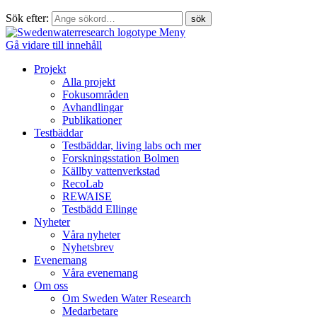
Sök efter:
Meny
Gå vidare till innehåll
Projekt
Alla projekt
Fokusområden
Avhandlingar
Publikationer
Testbäddar
Testbäddar, living labs och mer
Forskningsstation Bolmen
Källby vattenverkstad
RecoLab
REWAISE
Testbädd Ellinge
Nyheter
Våra nyheter
Nyhetsbrev
Evenemang
Våra evenemang
Om oss
Om Sweden Water Research
Medarbetare