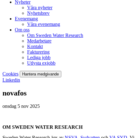
Nyheter
Våra nyheter
Nyhetsbrev
Evenemang
Våra evenemang
Om oss
Om Sweden Water Research
Medarbetare
Kontakt
Fakturering
Lediga jobb
Utlysta exjobb
Cookies
Hantera medgivande
Linkedin
novafos
onsdag 5 nov 2025
OM SWEDEN WATER RESEARCH
Sweden Water Research ägs av
NSVA
,
Sydvatten
och
VA SYD
. Vi