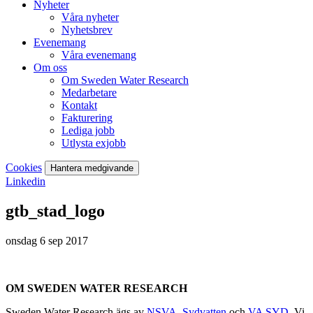
Nyheter
Våra nyheter
Nyhetsbrev
Evenemang
Våra evenemang
Om oss
Om Sweden Water Research
Medarbetare
Kontakt
Fakturering
Lediga jobb
Utlysta exjobb
Cookies
Hantera medgivande
Linkedin
gtb_stad_logo
onsdag 6 sep 2017
OM SWEDEN WATER RESEARCH
Sweden Water Research ägs av
NSVA
,
Sydvatten
och
VA SYD
. Vi