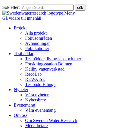
Sök efter:
Meny
Gå vidare till innehåll
Projekt
Alla projekt
Fokusområden
Avhandlingar
Publikationer
Testbäddar
Testbäddar, living labs och mer
Forskningsstation Bolmen
Källby vattenverkstad
RecoLab
REWAISE
Testbädd Ellinge
Nyheter
Våra nyheter
Nyhetsbrev
Evenemang
Våra evenemang
Om oss
Om Sweden Water Research
Medarbetare