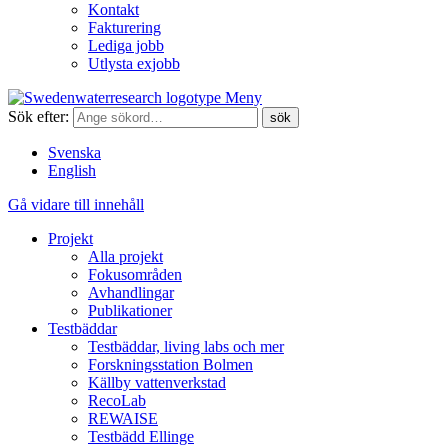
Kontakt
Fakturering
Lediga jobb
Utlysta exjobb
Meny
Sök efter:
Svenska
English
Gå vidare till innehåll
Projekt
Alla projekt
Fokusområden
Avhandlingar
Publikationer
Testbäddar
Testbäddar, living labs och mer
Forskningsstation Bolmen
Källby vattenverkstad
RecoLab
REWAISE
Testbädd Ellinge