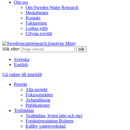
Om oss
Om Sweden Water Research
Medarbetare
Kontakt
Fakturering
Lediga jobb
Utlysta exjobb
Meny
Sök efter:
Svenska
English
Gå vidare till innehåll
Projekt
Alla projekt
Fokusområden
Avhandlingar
Publikationer
Testbäddar
Testbäddar, living labs och mer
Forskningsstation Bolmen
Källby vattenverkstad