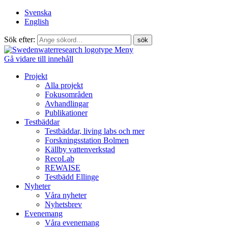
Svenska
English
Sök efter:
Meny
Gå vidare till innehåll
Projekt
Alla projekt
Fokusområden
Avhandlingar
Publikationer
Testbäddar
Testbäddar, living labs och mer
Forskningsstation Bolmen
Källby vattenverkstad
RecoLab
REWAISE
Testbädd Ellinge
Nyheter
Våra nyheter
Nyhetsbrev
Evenemang
Våra evenemang