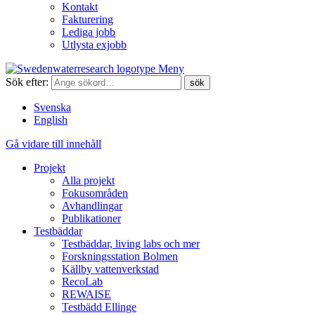
Kontakt
Fakturering
Lediga jobb
Utlysta exjobb
Meny
Sök efter:
Svenska
English
Gå vidare till innehåll
Projekt
Alla projekt
Fokusområden
Avhandlingar
Publikationer
Testbäddar
Testbäddar, living labs och mer
Forskningsstation Bolmen
Källby vattenverkstad
RecoLab
REWAISE
Testbädd Ellinge