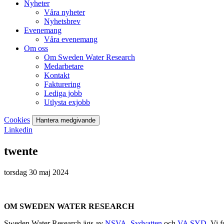
Nyheter
Våra nyheter
Nyhetsbrev
Evenemang
Våra evenemang
Om oss
Om Sweden Water Research
Medarbetare
Kontakt
Fakturering
Lediga jobb
Utlysta exjobb
Cookies
Hantera medgivande
Linkedin
twente
torsdag 30 maj 2024
OM SWEDEN WATER RESEARCH
Sweden Water Research ägs av
NSVA
,
Sydvatten
och
VA SYD
. Vi 