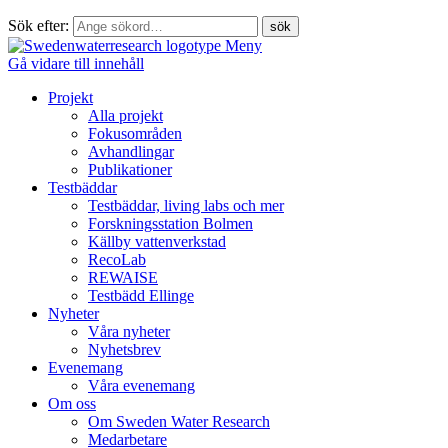
Sök efter:
Meny
Gå vidare till innehåll
Projekt
Alla projekt
Fokusområden
Avhandlingar
Publikationer
Testbäddar
Testbäddar, living labs och mer
Forskningsstation Bolmen
Källby vattenverkstad
RecoLab
REWAISE
Testbädd Ellinge
Nyheter
Våra nyheter
Nyhetsbrev
Evenemang
Våra evenemang
Om oss
Om Sweden Water Research
Medarbetare