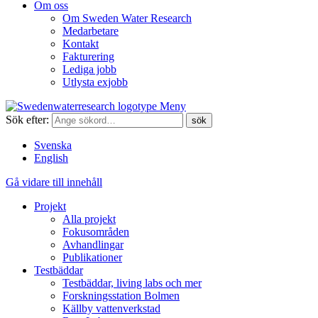
Om oss
Om Sweden Water Research
Medarbetare
Kontakt
Fakturering
Lediga jobb
Utlysta exjobb
Meny
Sök efter:
Svenska
English
Gå vidare till innehåll
Projekt
Alla projekt
Fokusområden
Avhandlingar
Publikationer
Testbäddar
Testbäddar, living labs och mer
Forskningsstation Bolmen
Källby vattenverkstad