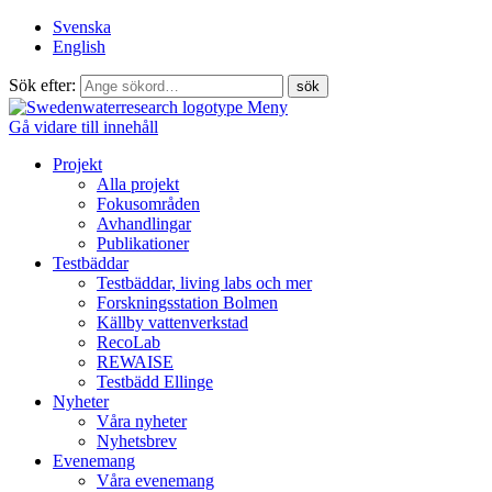
Svenska
English
Sök efter:
Meny
Gå vidare till innehåll
Projekt
Alla projekt
Fokusområden
Avhandlingar
Publikationer
Testbäddar
Testbäddar, living labs och mer
Forskningsstation Bolmen
Källby vattenverkstad
RecoLab
REWAISE
Testbädd Ellinge
Nyheter
Våra nyheter
Nyhetsbrev
Evenemang
Våra evenemang