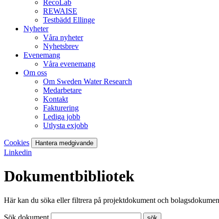
RecoLab
REWAISE
Testbädd Ellinge
Nyheter
Våra nyheter
Nyhetsbrev
Evenemang
Våra evenemang
Om oss
Om Sweden Water Research
Medarbetare
Kontakt
Fakturering
Lediga jobb
Utlysta exjobb
Cookies
Hantera medgivande
Linkedin
Dokumentbibliotek
Här kan du söka eller filtrera på projektdokument och bolagsdokumen
Sök dokument