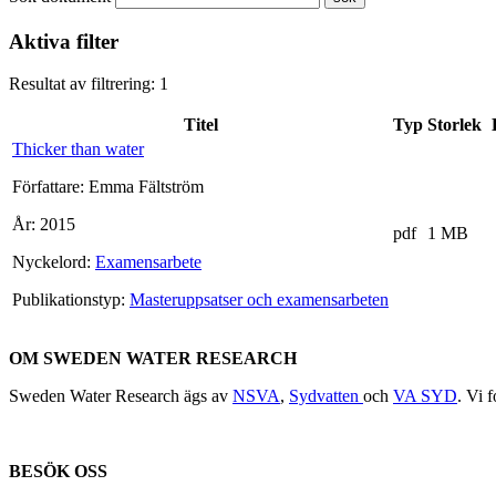
Aktiva filter
Resultat av filtrering: 1
Titel
Typ
Storlek
Thicker than water
Författare:
Emma Fältström
År:
2015
pdf
1 MB
Nyckelord:
Examensarbete
Publikationstyp:
Masteruppsatser och examensarbeten
OM SWEDEN WATER RESEARCH
Sweden Water Research ägs av
NSVA
,
Sydvatten
och
VA SYD
. Vi 
BESÖK OSS