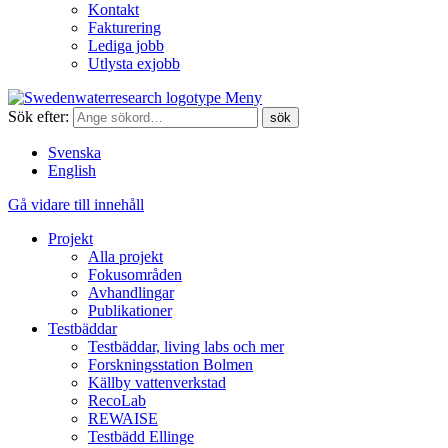
Kontakt
Fakturering
Lediga jobb
Utlysta exjobb
Meny
Sök efter:
Svenska
English
Gå vidare till innehåll
Projekt
Alla projekt
Fokusområden
Avhandlingar
Publikationer
Testbäddar
Testbäddar, living labs och mer
Forskningsstation Bolmen
Källby vattenverkstad
RecoLab
REWAISE
Testbädd Ellinge