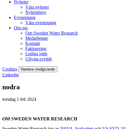
Nyheter
Våra nyheter
Nyhetsbrev
Evenemang
Våra evenemang
Om oss
Om Sweden Water Research
Medarbetare
Kontakt
Fakturering
Lediga jobb
Utlysta exjobb
Cookies
Hantera medgivande
Linkedin
nodra
torsdag 1 feb 2024
OM SWEDEN WATER RESEARCH
Sweden Water Research ägs av
NSVA
,
Sydvatten
och
VA SYD
. Vi