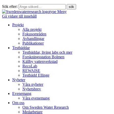
Sök efter:
Meny
Gå vidare till innehåll
Projekt
Alla projekt
Fokusområden
Avhandlingar
Publikationer
Testbäddar
Testbäddar, living labs och mer
Forskningsstation Bolmen
Källby vattenverkstad
RecoLab
REWAISE
Testbädd Ellinge
Nyheter
Våra nyheter
Nyhetsbrev
Evenemang
Våra evenemang
Om oss
Om Sweden Water Research
Medarbetare