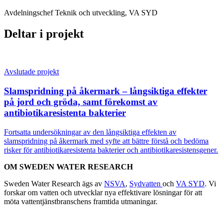
Avdelningschef Teknik och utveckling, VA SYD
Deltar i projekt
Avslutade projekt
Slamspridning på åkermark – långsiktiga effekter
på jord och gröda, samt förekomst av
antibiotikaresistenta bakterier
Fortsatta undersökningar av den långsiktiga effekten av
slamspridning på åkermark med syfte att bättre förstå och bedöma
risker för antibiotikaresistenta bakterier och antibiotikaresistensgener.
OM SWEDEN WATER RESEARCH
Sweden Water Research ägs av
NSVA
,
Sydvatten
och
VA SYD
. Vi
forskar om vatten och utvecklar nya effektivare lösningar för att
möta vattentjänstbranschens framtida utmaningar.