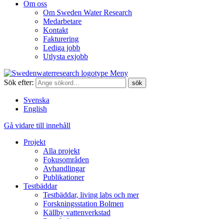
Om oss
Om Sweden Water Research
Medarbetare
Kontakt
Fakturering
Lediga jobb
Utlysta exjobb
Meny
Sök efter:
Svenska
English
Gå vidare till innehåll
Projekt
Alla projekt
Fokusområden
Avhandlingar
Publikationer
Testbäddar
Testbäddar, living labs och mer
Forskningsstation Bolmen
Källby vattenverkstad