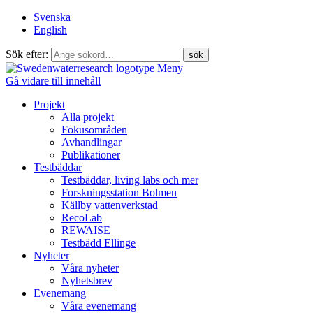
Svenska
English
Sök efter:
Meny
Gå vidare till innehåll
Projekt
Alla projekt
Fokusområden
Avhandlingar
Publikationer
Testbäddar
Testbäddar, living labs och mer
Forskningsstation Bolmen
Källby vattenverkstad
RecoLab
REWAISE
Testbädd Ellinge
Nyheter
Våra nyheter
Nyhetsbrev
Evenemang
Våra evenemang