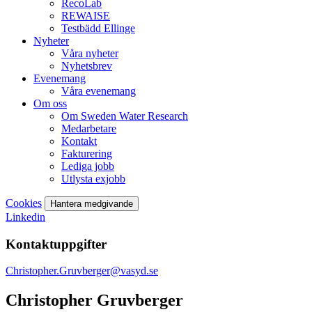
RecoLab
REWAISE
Testbädd Ellinge
Nyheter
Våra nyheter
Nyhetsbrev
Evenemang
Våra evenemang
Om oss
Om Sweden Water Research
Medarbetare
Kontakt
Fakturering
Lediga jobb
Utlysta exjobb
Cookies
Hantera medgivande
Linkedin
Kontaktuppgifter
Christopher.Gruvberger@vasyd.se
Christopher Gruvberger