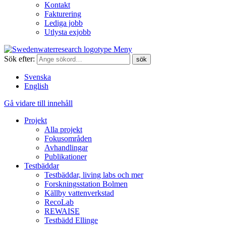
Kontakt
Fakturering
Lediga jobb
Utlysta exjobb
Meny
Sök efter:
Svenska
English
Gå vidare till innehåll
Projekt
Alla projekt
Fokusområden
Avhandlingar
Publikationer
Testbäddar
Testbäddar, living labs och mer
Forskningsstation Bolmen
Källby vattenverkstad
RecoLab
REWAISE
Testbädd Ellinge