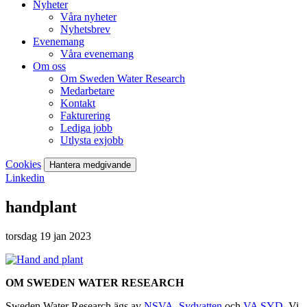
Nyheter
Våra nyheter
Nyhetsbrev
Evenemang
Våra evenemang
Om oss
Om Sweden Water Research
Medarbetare
Kontakt
Fakturering
Lediga jobb
Utlysta exjobb
Cookies
Hantera medgivande
Linkedin
handplant
torsdag 19 jan 2023
OM SWEDEN WATER RESEARCH
Sweden Water Research ägs av
NSVA
,
Sydvatten
och
VA SYD
. Vi