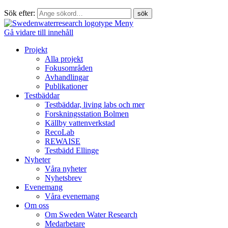
Sök efter:
Meny
Gå vidare till innehåll
Projekt
Alla projekt
Fokusområden
Avhandlingar
Publikationer
Testbäddar
Testbäddar, living labs och mer
Forskningsstation Bolmen
Källby vattenverkstad
RecoLab
REWAISE
Testbädd Ellinge
Nyheter
Våra nyheter
Nyhetsbrev
Evenemang
Våra evenemang
Om oss
Om Sweden Water Research
Medarbetare