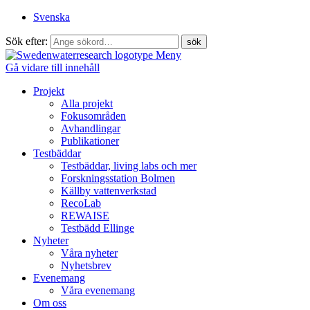
Svenska
Sök efter:
Meny
Gå vidare till innehåll
Projekt
Alla projekt
Fokusområden
Avhandlingar
Publikationer
Testbäddar
Testbäddar, living labs och mer
Forskningsstation Bolmen
Källby vattenverkstad
RecoLab
REWAISE
Testbädd Ellinge
Nyheter
Våra nyheter
Nyhetsbrev
Evenemang
Våra evenemang
Om oss