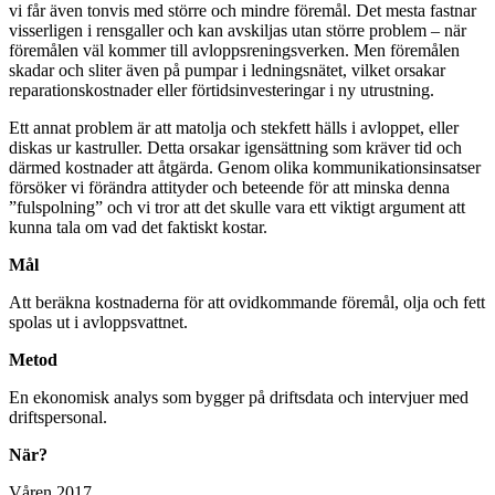
vi får även tonvis med större och mindre föremål. Det mesta fastnar
visserligen i rensgaller och kan avskiljas utan större problem – när
föremålen väl kommer till avloppsreningsverken. Men föremålen
skadar och sliter även på pumpar i ledningsnätet, vilket orsakar
reparationskostnader eller förtidsinvesteringar i ny utrustning.
Ett annat problem är att matolja och stekfett hälls i avloppet, eller
diskas ur kastruller. Detta orsakar igensättning som kräver tid och
därmed kostnader att åtgärda. Genom olika kommunikationsinsatser
försöker vi förändra attityder och beteende för att minska denna
”fulspolning” och vi tror att det skulle vara ett viktigt argument att
kunna tala om vad det faktiskt kostar.
Mål
Att beräkna kostnaderna för att ovidkommande föremål, olja och fett
spolas ut i avloppsvattnet.
Metod
En ekonomisk analys som bygger på driftsdata och intervjuer med
driftspersonal.
När?
Våren 2017