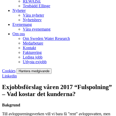
REWAISE
Testbädd Ellinge
Nyheter
Våra nyheter
Nyhetsbrev
Evenemang
Våra evenemang
Om oss
Om Sweden Water Research
Medarbetare
Kontakt
Fakturering
Lediga jobb
Utlysta exjobb
Cookies
Hantera medgivande
Linkedin
Exjobbsförslag våren 2017 “Fulspolning”
– Vad kostar det kunderna?
Bakgrund
Till avloppsreningsverken vill vi bara få ”rent” avloppsvatten, men