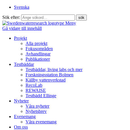
Svenska
Sök efter:
Meny
Gå vidare till innehåll
Projekt
Alla projekt
Fokusområden
Avhandlingar
Publikationer
Testbäddar
Testbäddar, living labs och mer
Forskningsstation Bolmen
Källby vattenverkstad
RecoLab
REWAISE
Testbädd Ellinge
Nyheter
Våra nyheter
Nyhetsbrev
Evenemang
Våra evenemang
Om oss