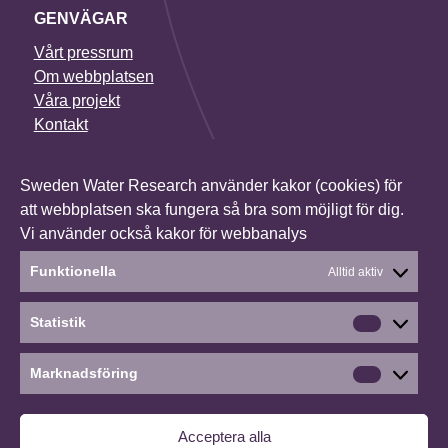
GENVÄGAR
Vårt pressrum
Om webbplatsen
Våra projekt
Kontakt
NYHETSBREV
Sweden Water Research använder kakor (cookies) för
I vårt nyhetsbrev får du senaste nytt om alla våra
att webbplatsen ska fungera så bra som möjligt för dig.
projekt, vilka konferenser vi deltar i och mycket annat.
Vi använder också kakor för webbanalys
Anmäl dig till vårt nyhetsbrev
Funktionella
Alltid aktiv
Statistik
Statistik
Social media
Linkedin
Marknadsföring
Marknads
©2026 Sweden Water Research
∙
Cookies
∙
Acceptera alla