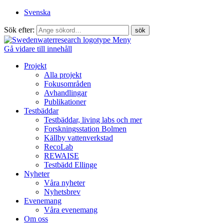
Svenska
Sök efter:
Meny
Gå vidare till innehåll
Projekt
Alla projekt
Fokusområden
Avhandlingar
Publikationer
Testbäddar
Testbäddar, living labs och mer
Forskningsstation Bolmen
Källby vattenverkstad
RecoLab
REWAISE
Testbädd Ellinge
Nyheter
Våra nyheter
Nyhetsbrev
Evenemang
Våra evenemang
Om oss