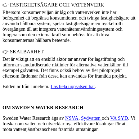
👉 FASTIGHETSÄGARE OCH VATTENVERK
Eftersom konsumentviljan är låg och vattenverken inte har
befogenhet att begränsa konsumtionen och tvinga fastighetsägare att
använda hållbara system, spelar fastighetsägare en nyckelroll i
övergången till att integrera vattenåteranvändningssystem och
fungera som den externa kraft som behövs för att driva
konsumenternas hållbara beteende.
👉 SKALBARHET
Det är viktigt att en enskild aktör tar ansvar för lagstiftning och
utformar standardiserade riktlinjer för alternativa vattenkällor, till
exempel gråvatten. Det finns också behov av fler pilotprojekt
eftersom lärdomar från dessa kan användas för framtida projekt.
Bilden är från Junehem.
Läs hela uppsatsen här
.
OM SWEDEN WATER RESEARCH
Sweden Water Research ägs av
NSVA
,
Sydvatten
och
VA SYD
. Vi
forskar om vatten och utvecklar nya effektivare lösningar för att
möta vattentjänstbranschens framtida utmaningar.