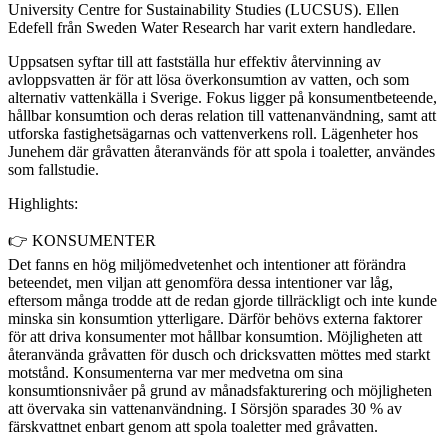
University Centre for Sustainability Studies (LUCSUS). Ellen
Edefell från Sweden Water Research har varit extern handledare.
Uppsatsen syftar till att fastställa hur effektiv återvinning av
avloppsvatten är för att lösa överkonsumtion av vatten, och som
alternativ vattenkälla i Sverige. Fokus ligger på konsumentbeteende,
hållbar konsumtion och deras relation till vattenanvändning, samt att
utforska fastighetsägarnas och vattenverkens roll. Lägenheter hos
Junehem där gråvatten återanvänds för att spola i toaletter, användes
som fallstudie.
Highlights:
👉 KONSUMENTER
Det fanns en hög miljömedvetenhet och intentioner att förändra
beteendet, men viljan att genomföra dessa intentioner var låg,
eftersom många trodde att de redan gjorde tillräckligt och inte kunde
minska sin konsumtion ytterligare. Därför behövs externa faktorer
för att driva konsumenter mot hållbar konsumtion. Möjligheten att
återanvända gråvatten för dusch och dricksvatten möttes med starkt
motstånd. Konsumenterna var mer medvetna om sina
konsumtionsnivåer på grund av månadsfakturering och möjligheten
att övervaka sin vattenanvändning. I Sörsjön sparades 30 % av
färskvattnet enbart genom att spola toaletter med gråvatten.