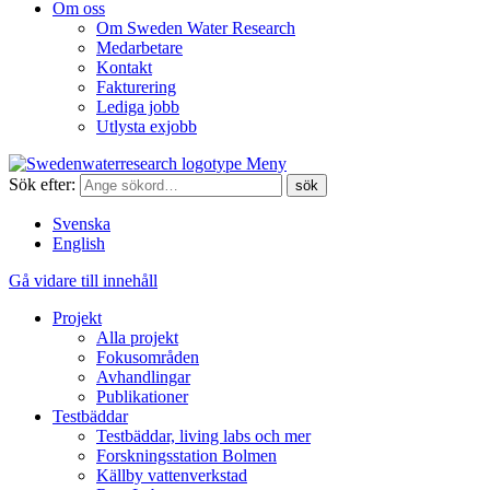
Om oss
Om Sweden Water Research
Medarbetare
Kontakt
Fakturering
Lediga jobb
Utlysta exjobb
Meny
Sök efter:
Svenska
English
Gå vidare till innehåll
Projekt
Alla projekt
Fokusområden
Avhandlingar
Publikationer
Testbäddar
Testbäddar, living labs och mer
Forskningsstation Bolmen
Källby vattenverkstad