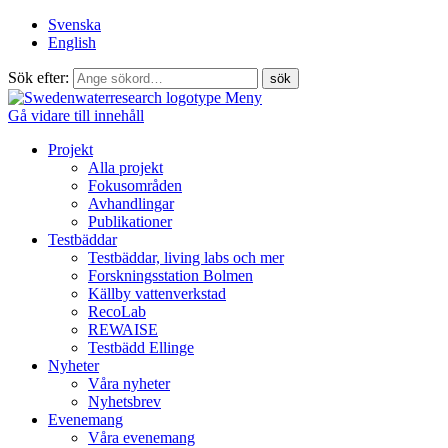
Svenska
English
Sök efter:
Meny
Gå vidare till innehåll
Projekt
Alla projekt
Fokusområden
Avhandlingar
Publikationer
Testbäddar
Testbäddar, living labs och mer
Forskningsstation Bolmen
Källby vattenverkstad
RecoLab
REWAISE
Testbädd Ellinge
Nyheter
Våra nyheter
Nyhetsbrev
Evenemang
Våra evenemang