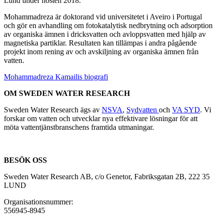
Lund under hösten 2018.
Mohammadreza är doktorand vid universitetet i Aveiro i Portugal
och gör en avhandling om fotokatalytisk nedbrytning och adsorption
av organiska ämnen i dricksvatten och avloppsvatten med hjälp av
magnetiska partiklar. Resultaten kan tillämpas i andra pågående
projekt inom rening av och avskiljning av organiska ämnen från
vatten.
Mohammadreza Kamailis biografi
OM SWEDEN WATER RESEARCH
Sweden Water Research ägs av
NSVA
,
Sydvatten
och
VA SYD
. Vi
forskar om vatten och utvecklar nya effektivare lösningar för att
möta vattentjänstbranschens framtida utmaningar.
BESÖK OSS
Sweden Water Research AB, c/o Genetor, Fabriksgatan 2B, 222 35
LUND
Organisationsnummer:
556945-8945