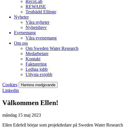
RecoLab
REWAISE
Testbädd Ellinge
Nyheter
Våra nyheter
Nyhetsbrev
Evenemang
Våra evenemang
Om oss
Om Sweden Water Research
Medarbetare
Kontakt
Fakturering
Lediga jobb
Utlysta exjobb
Cookies
Hantera medgivande
Linkedin
Välkommen Ellen!
måndag 15 maj 2023
Ellen Edefell börjar som projektledare på Sweden Water Research