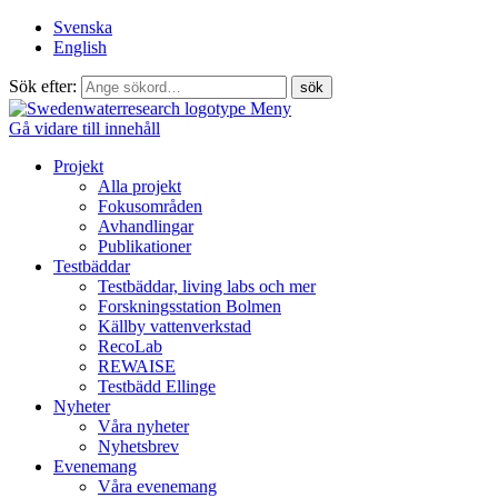
Svenska
English
Sök efter:
Meny
Gå vidare till innehåll
Projekt
Alla projekt
Fokusområden
Avhandlingar
Publikationer
Testbäddar
Testbäddar, living labs och mer
Forskningsstation Bolmen
Källby vattenverkstad
RecoLab
REWAISE
Testbädd Ellinge
Nyheter
Våra nyheter
Nyhetsbrev
Evenemang
Våra evenemang