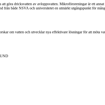
 att göra dricksvatten av avloppsvatten. Mikroföroreningar är ett anna
nd från både NSVA och universitetet en utmärkt utgångspunkt för mång
forskar om vatten och utvecklar nya effektivare lösningar för att möta v
 LUND