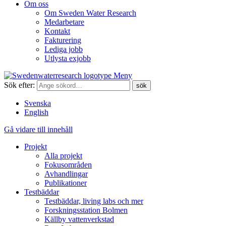
Om oss
Om Sweden Water Research
Medarbetare
Kontakt
Fakturering
Lediga jobb
Utlysta exjobb
Meny
Sök efter:
Svenska
English
Gå vidare till innehåll
Projekt
Alla projekt
Fokusområden
Avhandlingar
Publikationer
Testbäddar
Testbäddar, living labs och mer
Forskningsstation Bolmen
Källby vattenverkstad