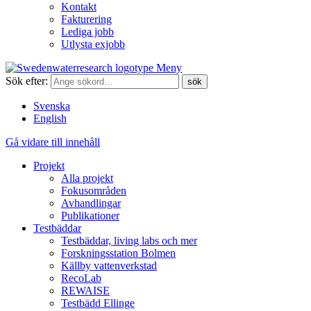
Kontakt
Fakturering
Lediga jobb
Utlysta exjobb
Meny
Sök efter:
Svenska
English
Gå vidare till innehåll
Projekt
Alla projekt
Fokusområden
Avhandlingar
Publikationer
Testbäddar
Testbäddar, living labs och mer
Forskningsstation Bolmen
Källby vattenverkstad
RecoLab
REWAISE
Testbädd Ellinge