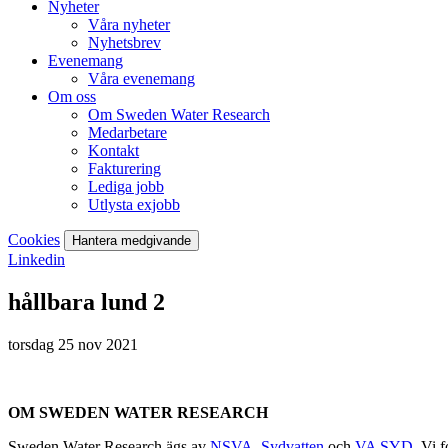
Nyheter
Våra nyheter
Nyhetsbrev
Evenemang
Våra evenemang
Om oss
Om Sweden Water Research
Medarbetare
Kontakt
Fakturering
Lediga jobb
Utlysta exjobb
Cookies
Hantera medgivande
Linkedin
hållbara lund 2
torsdag 25 nov 2021
OM SWEDEN WATER RESEARCH
Sweden Water Research ägs av
NSVA
,
Sydvatten
och
VA SYD
. Vi 