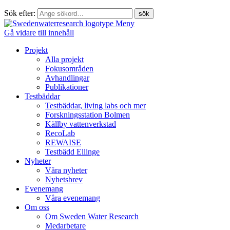
Sök efter:
Meny
Gå vidare till innehåll
Projekt
Alla projekt
Fokusområden
Avhandlingar
Publikationer
Testbäddar
Testbäddar, living labs och mer
Forskningsstation Bolmen
Källby vattenverkstad
RecoLab
REWAISE
Testbädd Ellinge
Nyheter
Våra nyheter
Nyhetsbrev
Evenemang
Våra evenemang
Om oss
Om Sweden Water Research
Medarbetare