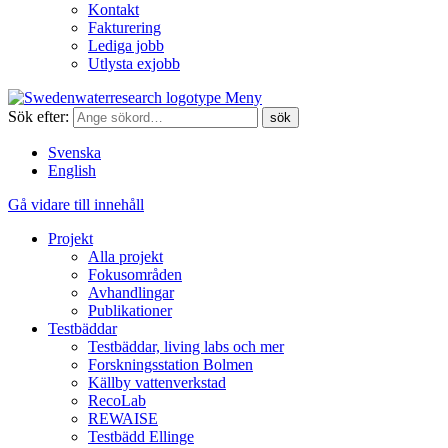
Kontakt
Fakturering
Lediga jobb
Utlysta exjobb
Meny
Sök efter:
Svenska
English
Gå vidare till innehåll
Projekt
Alla projekt
Fokusområden
Avhandlingar
Publikationer
Testbäddar
Testbäddar, living labs och mer
Forskningsstation Bolmen
Källby vattenverkstad
RecoLab
REWAISE
Testbädd Ellinge