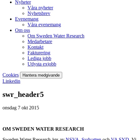
Nyheter
Våra nyheter
Nyhetsbrev
Evenemang
Våra evenemang
Om oss
Om Sweden Water Research
Medarbetare
Kontakt
Fakturering
Lediga jobb
Utlysta exjobb
Cookies
Hantera medgivande
Linkedin
swr_header5
onsdag 7 okt 2015
OM SWEDEN WATER RESEARCH
Sweden Water Research ägs av
NSVA
,
Sydvatten
och
VA SYD
. Vi