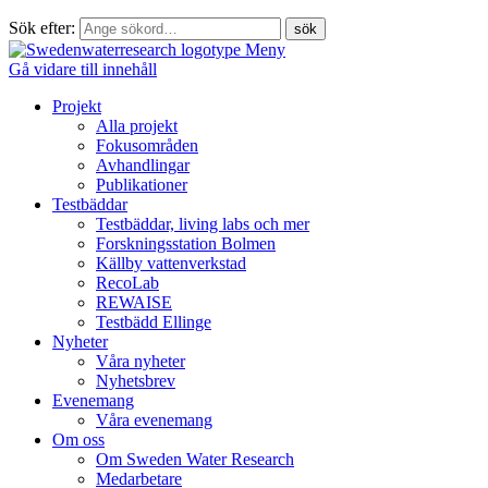
Sök efter:
Meny
Gå vidare till innehåll
Projekt
Alla projekt
Fokusområden
Avhandlingar
Publikationer
Testbäddar
Testbäddar, living labs och mer
Forskningsstation Bolmen
Källby vattenverkstad
RecoLab
REWAISE
Testbädd Ellinge
Nyheter
Våra nyheter
Nyhetsbrev
Evenemang
Våra evenemang
Om oss
Om Sweden Water Research
Medarbetare