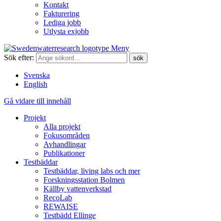
Kontakt
Fakturering
Lediga jobb
Utlysta exjobb
Meny
Sök efter:
Svenska
English
Gå vidare till innehåll
Projekt
Alla projekt
Fokusområden
Avhandlingar
Publikationer
Testbäddar
Testbäddar, living labs och mer
Forskningsstation Bolmen
Källby vattenverkstad
RecoLab
REWAISE
Testbädd Ellinge