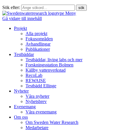
Sök efter:
Meny
Gå vidare till innehåll
Projekt
Alla projekt
Fokusområden
Avhandlingar
Publikationer
Testbäddar
Testbäddar, living labs och mer
Forskningsstation Bolmen
Källby vattenverkstad
RecoLab
REWAISE
Testbädd Ellinge
Nyheter
Våra nyheter
Nyhetsbrev
Evenemang
Våra evenemang
Om oss
Om Sweden Water Research
Medarbetare