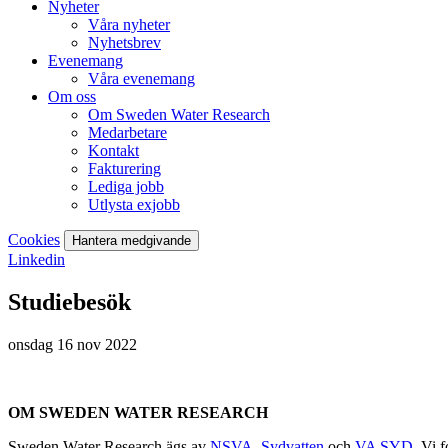
Nyheter
Våra nyheter
Nyhetsbrev
Evenemang
Våra evenemang
Om oss
Om Sweden Water Research
Medarbetare
Kontakt
Fakturering
Lediga jobb
Utlysta exjobb
Cookies
Hantera medgivande
Linkedin
Studiebesök
onsdag 16 nov 2022
OM SWEDEN WATER RESEARCH
Sweden Water Research ägs av
NSVA
,
Sydvatten
och
VA SYD
. Vi 