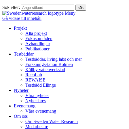
Sök efter:
Meny
Gå vidare till innehåll
Projekt
Alla projekt
Fokusområden
Avhandlingar
Publikationer
Testbäddar
Testbäddar, living labs och mer
Forskningsstation Bolmen
Källby vattenverkstad
RecoLab
REWAISE
Testbädd Ellinge
Nyheter
Våra nyheter
Nyhetsbrev
Evenemang
Våra evenemang
Om oss
Om Sweden Water Research
Medarbetare