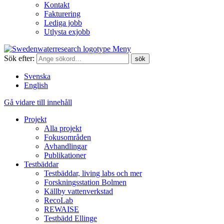
Kontakt
Fakturering
Lediga jobb
Utlysta exjobb
Meny
Sök efter:
Svenska
English
Gå vidare till innehåll
Projekt
Alla projekt
Fokusområden
Avhandlingar
Publikationer
Testbäddar
Testbäddar, living labs och mer
Forskningsstation Bolmen
Källby vattenverkstad
RecoLab
REWAISE
Testbädd Ellinge