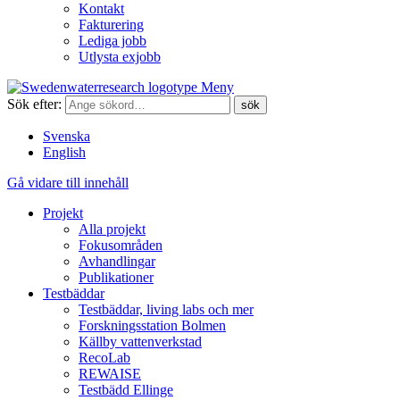
Kontakt
Fakturering
Lediga jobb
Utlysta exjobb
Meny
Sök efter:
Svenska
English
Gå vidare till innehåll
Projekt
Alla projekt
Fokusområden
Avhandlingar
Publikationer
Testbäddar
Testbäddar, living labs och mer
Forskningsstation Bolmen
Källby vattenverkstad
RecoLab
REWAISE
Testbädd Ellinge