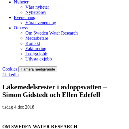
Nyheter
Våra nyheter
Nyhetsbrev
Evenemang
Våra evenemang
Om oss
Om Sweden Water Research
Medarbetare
Kontakt
Fakturering
Lediga jobb
Utlysta exjobb
Cookies
Hantera medgivande
Linkedin
Läkemedelsrester i avloppsvatten –
Simon Gidstedt och Ellen Edefell
tisdag 4 dec 2018
OM SWEDEN WATER RESEARCH