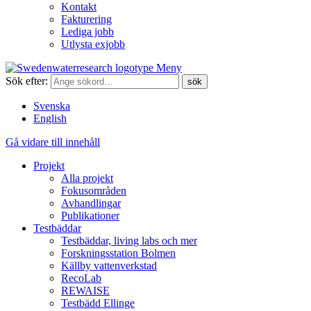
Kontakt
Fakturering
Lediga jobb
Utlysta exjobb
Meny
Sök efter:
Svenska
English
Gå vidare till innehåll
Projekt
Alla projekt
Fokusområden
Avhandlingar
Publikationer
Testbäddar
Testbäddar, living labs och mer
Forskningsstation Bolmen
Källby vattenverkstad
RecoLab
REWAISE
Testbädd Ellinge