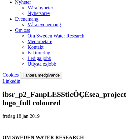
Nyheter
Våra nyheter
Nyhetsbrev
Evenemang
Våra evenemang
Om oss
Om Sweden Water Research
Medarbetare
Kontakt
Fakturering
Lediga jobb
Utlysta exjobb
Cookies
Hantera medgivande
Linkedin
ibsr_p2_FanpLESSticÔÇÉsea_project-
logo_full coloured
fredag 18 jan 2019
OM SWEDEN WATER RESEARCH