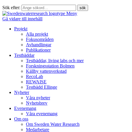
Sök efter:
Meny
Gå vidare till innehåll
Projekt
Alla projekt
Fokusområden
Avhandlingar
Publikationer
Testbäddar
Testbäddar, living labs och mer
Forskningsstation Bolmen
Källby vattenverkstad
RecoLab
REWAISE
Testbädd Ellinge
Nyheter
Våra nyheter
Nyhetsbrev
Evenemang
Våra evenemang
Om oss
Om Sweden Water Research
Medarbetare