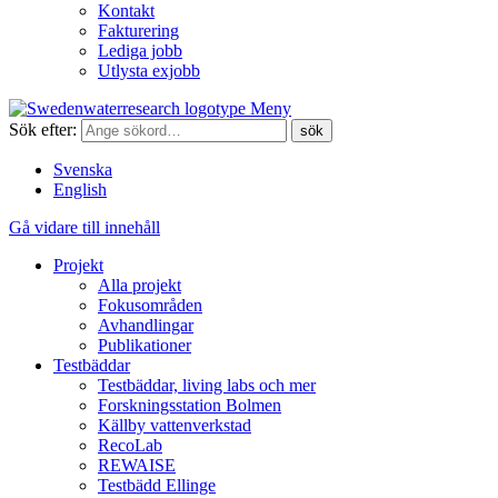
Kontakt
Fakturering
Lediga jobb
Utlysta exjobb
Meny
Sök efter:
Svenska
English
Gå vidare till innehåll
Projekt
Alla projekt
Fokusområden
Avhandlingar
Publikationer
Testbäddar
Testbäddar, living labs och mer
Forskningsstation Bolmen
Källby vattenverkstad
RecoLab
REWAISE
Testbädd Ellinge