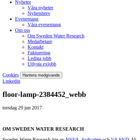
Nyheter
Våra nyheter
Nyhetsbrev
Evenemang
Våra evenemang
Om oss
Om Sweden Water Research
Medarbetare
Kontakt
Fakturering
Lediga jobb
Utlysta exjobb
Cookies
Hantera medgivande
Linkedin
floor-lamp-2384452_webb
torsdag 29 jun 2017
OM SWEDEN WATER RESEARCH
Sweden Water Research ägs av
NSVA
,
Sydvatten
och
VA SYD
. Vi