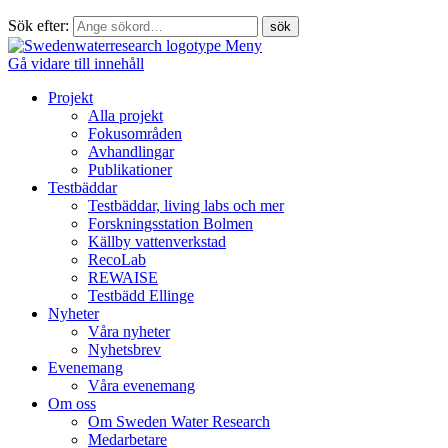
Sök efter:
Meny
Gå vidare till innehåll
Projekt
Alla projekt
Fokusområden
Avhandlingar
Publikationer
Testbäddar
Testbäddar, living labs och mer
Forskningsstation Bolmen
Källby vattenverkstad
RecoLab
REWAISE
Testbädd Ellinge
Nyheter
Våra nyheter
Nyhetsbrev
Evenemang
Våra evenemang
Om oss
Om Sweden Water Research
Medarbetare