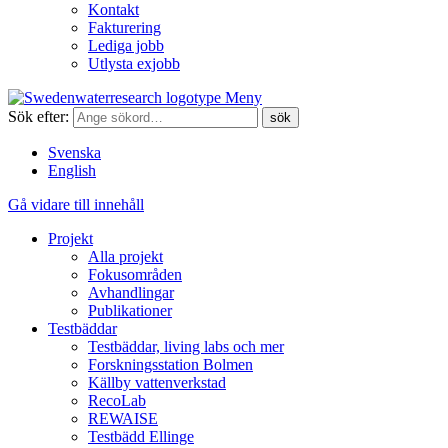
Kontakt
Fakturering
Lediga jobb
Utlysta exjobb
Meny
Sök efter:
Svenska
English
Gå vidare till innehåll
Projekt
Alla projekt
Fokusområden
Avhandlingar
Publikationer
Testbäddar
Testbäddar, living labs och mer
Forskningsstation Bolmen
Källby vattenverkstad
RecoLab
REWAISE
Testbädd Ellinge