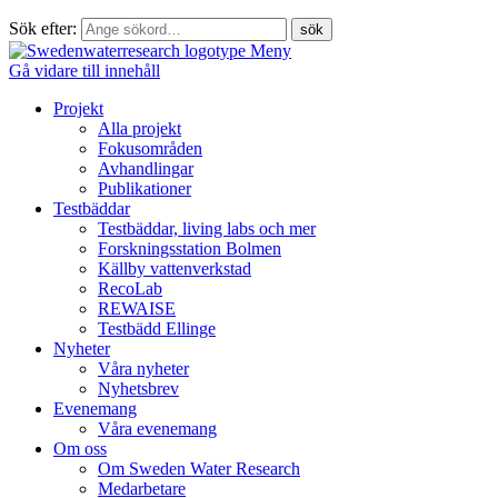
Sök efter:
Meny
Gå vidare till innehåll
Projekt
Alla projekt
Fokusområden
Avhandlingar
Publikationer
Testbäddar
Testbäddar, living labs och mer
Forskningsstation Bolmen
Källby vattenverkstad
RecoLab
REWAISE
Testbädd Ellinge
Nyheter
Våra nyheter
Nyhetsbrev
Evenemang
Våra evenemang
Om oss
Om Sweden Water Research
Medarbetare