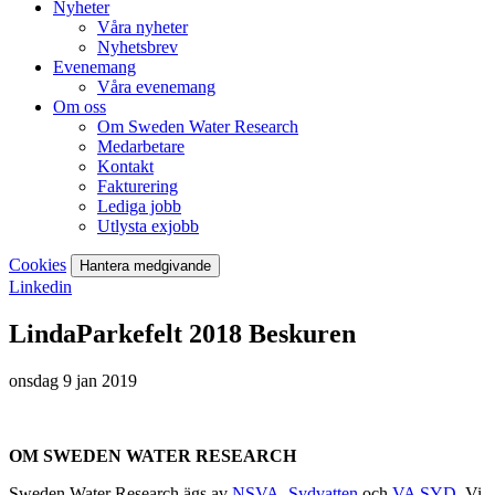
Nyheter
Våra nyheter
Nyhetsbrev
Evenemang
Våra evenemang
Om oss
Om Sweden Water Research
Medarbetare
Kontakt
Fakturering
Lediga jobb
Utlysta exjobb
Cookies
Hantera medgivande
Linkedin
LindaParkefelt 2018 Beskuren
onsdag 9 jan 2019
OM SWEDEN WATER RESEARCH
Sweden Water Research ägs av
NSVA
,
Sydvatten
och
VA SYD
. Vi