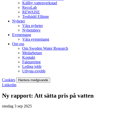
Källby vattenverkstad
RecoLab
REWAISE
Testbädd Ellinge
Nyheter
Våra nyheter
Nyhetsbrev
Evenemang
Våra evenemang
Om oss
Om Sweden Water Research
Medarbetare
Kontakt
Fakturering
Lediga jobb
Utlysta exjobb
Cookies
Hantera medgivande
Linkedin
Ny rapport: Att sätta pris på vatten
onsdag 3 sep 2025