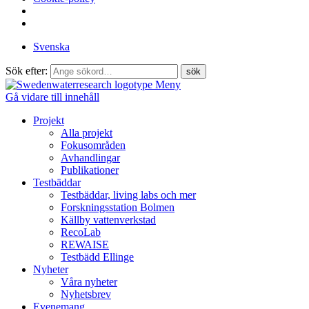
Svenska
Sök efter:
Meny
Gå vidare till innehåll
Projekt
Alla projekt
Fokusområden
Avhandlingar
Publikationer
Testbäddar
Testbäddar, living labs och mer
Forskningsstation Bolmen
Källby vattenverkstad
RecoLab
REWAISE
Testbädd Ellinge
Nyheter
Våra nyheter
Nyhetsbrev
Evenemang