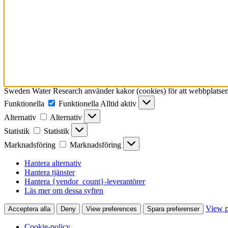
Sweden Water Research använder kakor (cookies) för att webbplatsen 
Funktionella
Funktionella
Alltid aktiv
Alternativ
Alternativ
Statistik
Statistik
Marknadsföring
Marknadsföring
Hantera alternativ
Hantera tjänster
Hantera {vendor_count}-leverantörer
Läs mer om dessa syften
View p
Acceptera alla
Deny
View preferences
Spara preferenser
Cookie-policy