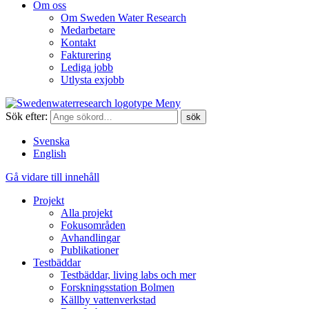
Om oss
Om Sweden Water Research
Medarbetare
Kontakt
Fakturering
Lediga jobb
Utlysta exjobb
Meny
Sök efter:
Svenska
English
Gå vidare till innehåll
Projekt
Alla projekt
Fokusområden
Avhandlingar
Publikationer
Testbäddar
Testbäddar, living labs och mer
Forskningsstation Bolmen
Källby vattenverkstad