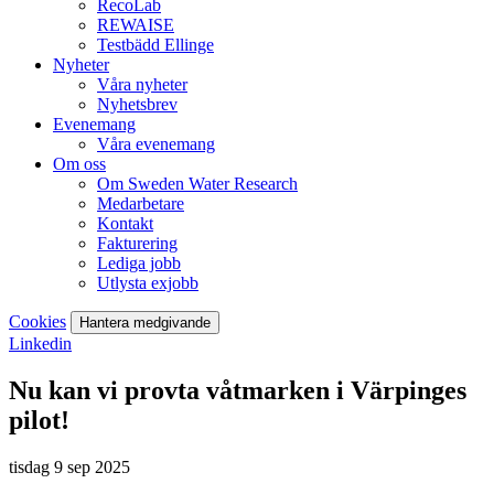
RecoLab
REWAISE
Testbädd Ellinge
Nyheter
Våra nyheter
Nyhetsbrev
Evenemang
Våra evenemang
Om oss
Om Sweden Water Research
Medarbetare
Kontakt
Fakturering
Lediga jobb
Utlysta exjobb
Cookies
Hantera medgivande
Linkedin
Nu kan vi provta våtmarken i Värpinges
pilot!
tisdag 9 sep 2025