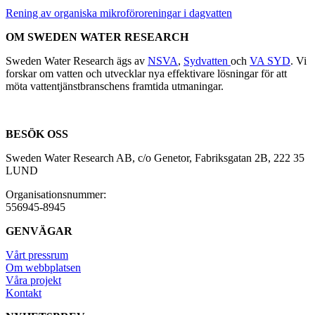
Rening av organiska mikroföroreningar i dagvatten
OM SWEDEN WATER RESEARCH
Sweden Water Research ägs av
NSVA
,
Sydvatten
och
VA SYD
. Vi
forskar om vatten och utvecklar nya effektivare lösningar för att
möta vattentjänstbranschens framtida utmaningar.
BESÖK OSS
Sweden Water Research AB, c/o Genetor, Fabriksgatan 2B, 222 35
LUND
Organisationsnummer:
556945-8945
GENVÄGAR
Vårt pressrum
Om webbplatsen
Våra projekt
Kontakt