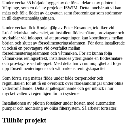
Under vecka 35 började bygget av de första delarna av piloten i
Värpinge, som en del av projektet ISWIM. Detta innebär att vi kan
mäta och följa flödet av dagvatten samt föroreningar som strömmar
in till dagvattenanläggningen.
Under veckan fick Ronja hjälp av Peter Rosander, tekniker vid
Luleå tekniska universitet, att installera flödesmätare, provtagare och
styrkablar vid inloppet, så att provtagningen kan koordineras mellan
början och slutet av försedimenteringsdammen. För detta installerade
vi också en provtagare vid överfallet mellan
försedimenteringsdammen och våtmarken. För att kunna följa
våtmarkens reningseffekt, installerades ytterligande en flödesmätare
och provtagare vid utloppet. Med detta har vi nu möjlighet att följa
upp försedimenteringens och våtmarkens reningskapacitet.
Som första steg mättes flöde under både torrperioder och
regntillfällen för att få en överblick över flödesändringar under olika
väderförhållande. Detta är jättespännande och ger inblick i hur
mycket vatten vi egentligen får in i systemet.
Installationen av piloten fortsätter under hösten med automation,
pumpar och montering av olika filtersystem. Så arbetet fortsätter!
Tillhör projekt