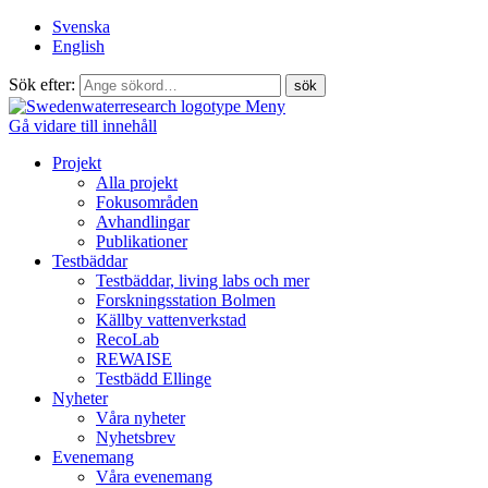
Svenska
English
Sök efter:
Meny
Gå vidare till innehåll
Projekt
Alla projekt
Fokusområden
Avhandlingar
Publikationer
Testbäddar
Testbäddar, living labs och mer
Forskningsstation Bolmen
Källby vattenverkstad
RecoLab
REWAISE
Testbädd Ellinge
Nyheter
Våra nyheter
Nyhetsbrev
Evenemang
Våra evenemang