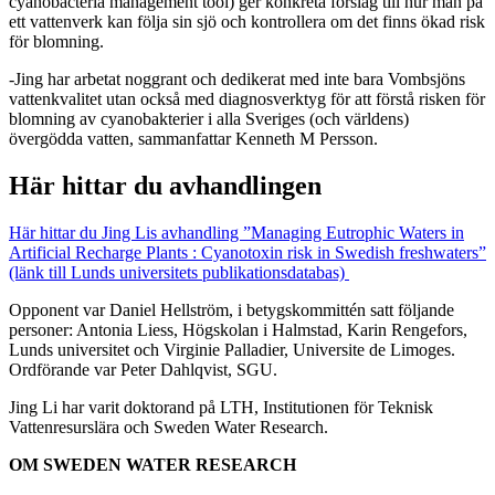
cyanobacteria management tool) ger konkreta förslag till hur man på
ett vattenverk kan följa sin sjö och kontrollera om det finns ökad risk
för blomning.
-Jing har arbetat noggrant och dedikerat med inte bara Vombsjöns
vattenkvalitet utan också med diagnosverktyg för att förstå risken för
blomning av cyanobakterier i alla Sveriges (och världens)
övergödda vatten, sammanfattar Kenneth M Persson.
Här hittar du avhandlingen
Här hittar du Jing Lis avhandling ”Managing Eutrophic Waters in
Artificial Recharge Plants : Cyanotoxin risk in Swedish freshwaters”
(länk till Lunds universitets publikationsdatabas)
Opponent var Daniel Hellström, i betygskommittén satt följande
personer: Antonia Liess, Högskolan i Halmstad, Karin Rengefors,
Lunds universitet och Virginie Palladier, Universite de Limoges.
Ordförande var Peter Dahlqvist, SGU.
Jing Li har varit doktorand på LTH, Institutionen för Teknisk
Vattenresurslära och Sweden Water Research.
OM SWEDEN WATER RESEARCH