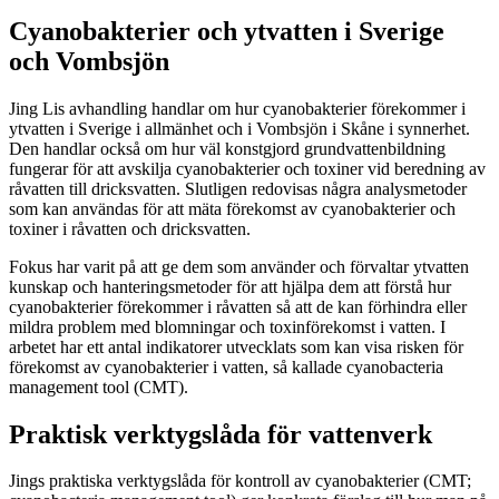
Cyanobakterier och ytvatten i Sverige
och Vombsjön
Jing Lis avhandling handlar om hur cyanobakterier förekommer i
ytvatten i Sverige i allmänhet och i Vombsjön i Skåne i synnerhet.
Den handlar också om hur väl konstgjord grundvattenbildning
fungerar för att avskilja cyanobakterier och toxiner vid beredning av
råvatten till dricksvatten. Slutligen redovisas några analysmetoder
som kan användas för att mäta förekomst av cyanobakterier och
toxiner i råvatten och dricksvatten.
Fokus har varit på att ge dem som använder och förvaltar ytvatten
kunskap och hanteringsmetoder för att hjälpa dem att förstå hur
cyanobakterier förekommer i råvatten så att de kan förhindra eller
mildra problem med blomningar och toxinförekomst i vatten. I
arbetet har ett antal indikatorer utvecklats som kan visa risken för
förekomst av cyanobakterier i vatten, så kallade cyanobacteria
management tool (CMT).
Praktisk verktygslåda för vattenverk
Jings praktiska verktygslåda för kontroll av cyanobakterier (CMT;