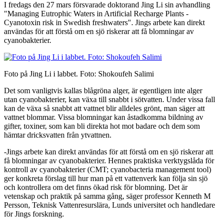
I fredags den 27 mars försvarade doktorand Jing Li sin avhandling
"Managing Eutrophic Waters in Artificial Recharge Plants -
Cyanotoxin risk in Swedish freshwaters". Jings arbete kan direkt
användas för att förstå om en sjö riskerar att få blomningar av
cyanobakterier.
Foto på Jing Li i labbet. Foto: Shokoufeh Salimi
Det som vanligtvis kallas blågröna alger, är egentligen inte alger
utan cyanobakterier, kan växa till snabbt i sötvatten. Under vissa fall
kan de växa så snabbt att vattnet blir alldeles grönt, man säger att
vattnet blommar. Vissa blomningar kan åstadkomma bildning av
gifter, toxiner, som kan bli direkta hot mot badare och dem som
hämtar dricksvatten från ytvattnen.
-Jings arbete kan direkt användas för att förstå om en sjö riskerar att
få blomningar av cyanobakterier. Hennes praktiska verktygslåda för
kontroll av cyanobakterier (CMT; cyanobacteria management tool)
ger konkreta förslag till hur man på ett vattenverk kan följa sin sjö
och kontrollera om det finns ökad risk för blomning. Det är
vetenskap och praktik på samma gång, säger professor Kenneth M
Persson, Teknisk Vattenresurslära, Lunds universitet och handledare
för Jings forskning.