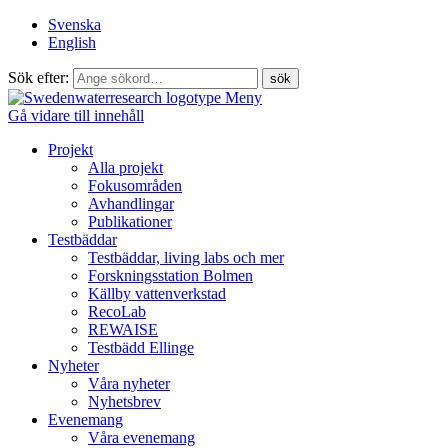
Svenska
English
Sök efter:
Meny
Gå vidare till innehåll
Projekt
Alla projekt
Fokusområden
Avhandlingar
Publikationer
Testbäddar
Testbäddar, living labs och mer
Forskningsstation Bolmen
Källby vattenverkstad
RecoLab
REWAISE
Testbädd Ellinge
Nyheter
Våra nyheter
Nyhetsbrev
Evenemang
Våra evenemang