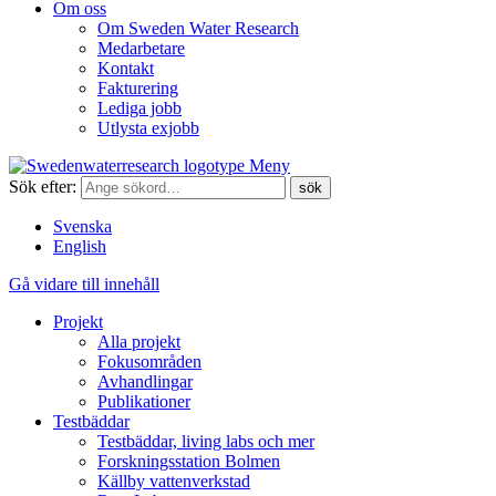
Om oss
Om Sweden Water Research
Medarbetare
Kontakt
Fakturering
Lediga jobb
Utlysta exjobb
Meny
Sök efter:
Svenska
English
Gå vidare till innehåll
Projekt
Alla projekt
Fokusområden
Avhandlingar
Publikationer
Testbäddar
Testbäddar, living labs och mer
Forskningsstation Bolmen
Källby vattenverkstad