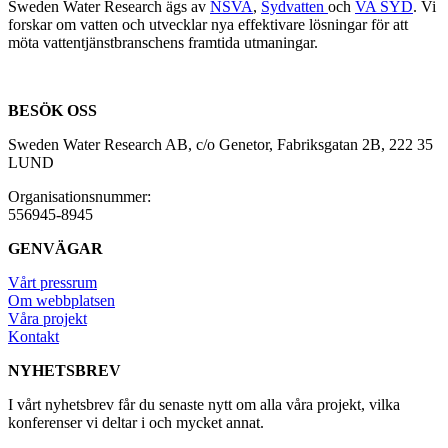
Sweden Water Research ägs av
NSVA
,
Sydvatten
och
VA SYD
. Vi
forskar om vatten och utvecklar nya effektivare lösningar för att
möta vattentjänstbranschens framtida utmaningar.
BESÖK OSS
Sweden Water Research AB, c/o Genetor, Fabriksgatan 2B, 222 35
LUND
Organisationsnummer:
556945-8945
GENVÄGAR
Vårt pressrum
Om webbplatsen
Våra projekt
Kontakt
NYHETSBREV
I vårt nyhetsbrev får du senaste nytt om alla våra projekt, vilka
konferenser vi deltar i och mycket annat.