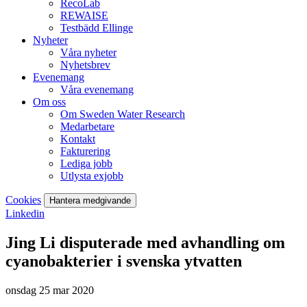
RecoLab
REWAISE
Testbädd Ellinge
Nyheter
Våra nyheter
Nyhetsbrev
Evenemang
Våra evenemang
Om oss
Om Sweden Water Research
Medarbetare
Kontakt
Fakturering
Lediga jobb
Utlysta exjobb
Cookies
Hantera medgivande
Linkedin
Jing Li disputerade med avhandling om
cyanobakterier i svenska ytvatten
onsdag 25 mar 2020