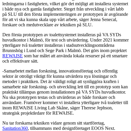
ledningarna i fastigheten, vilket gör det möjligt att installera systemet
i både nya och gamla fastigheter. Steget från utveckling i vårt labb
på SLU till den första implementeringen av prototypen är avgörande
för att vi ska kunna skala upp vårt arbete, säger Jenna Senecal,
forskare och medutvecklare av tekniken på SLU.
Den första prototypen av toalettsystemet installeras på VA SYDs
huvudkontor i Malmö, för test och utvärdering. Under 2021 kommer
ytterligare två toaletter installeras i stadsutvecklingsområdena
Brunnshög i Lund och Sege Park i Malmö. Det görs inom projektet
REWAISE
som har målet att använda lokala resurser på ett smartare
och effektivare sätt.
-Samarbetet mellan forskning, innovationsföretag och offentlig
sektor är otroligt viktigt för kunna utvärdera nya lösningar och
metoder i praktiken. Det är väldigt roligt att synliggöra kraften i
samarbete när forskning- och utveckling lett till en prototyp som kan
praktiskt tillämpas genom installationen på VA SYDs huvudkontor.
Nu ska prototypen testas och utvärderas av både forskare och
användare. Framöver kommer vi installera ytterligare två toaletter till
inom REWAISE Living Lab Skåne, säger Therese Jephson,
strategisk projektledare för REWAISE.
Nu tar forskarna tekniken vidare genom sitt startföretag,
Sanitation360
, tillsammans med designföretaget EOOS Next.