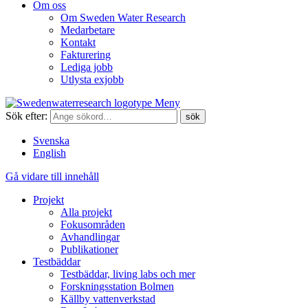
Om oss
Om Sweden Water Research
Medarbetare
Kontakt
Fakturering
Lediga jobb
Utlysta exjobb
Meny
Sök efter:
Svenska
English
Gå vidare till innehåll
Projekt
Alla projekt
Fokusområden
Avhandlingar
Publikationer
Testbäddar
Testbäddar, living labs och mer
Forskningsstation Bolmen
Källby vattenverkstad