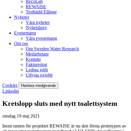
RecoLab
REWAISE
Testbädd Ellinge
Nyheter
Våra nyheter
Nyhetsbrev
Evenemang
Våra evenemang
Om oss
Om Sweden Water Research
Medarbetare
Kontakt
Fakturering
Lediga jobb
Utlysta exjobb
Cookies
Hantera medgivande
Linkedin
Kretslopp sluts med nytt toalettsystem
onsdag 19 maj 2021
Inom ramen för projektet REWAISE är nu den första prototypen av