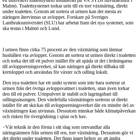
ett innovativt toalettsystem installerad på VA SYDs huvudkontor i
Malmö. Toalettsystemet torkar urin till en torr växtnäring, direkt
under toaletten. Genom att sortera ut urinen kan det mesta av
näringen återvinnas ur avloppet. Forskare på Sveriges
Lantbruksuniversitet (SLU) har arbetat fram det nya systemet, som
ska testas i Malmö och Lund.
I urinen finns cirka 75 procent av den växtnäring som lämnar
hushållen via avloppet. Genom att sortera ut urinen direkt i toaletten
och torka det till ett pulver istället för att späda ut det i ledningarna
till avloppsreningsverket, så kan näringen gå direkt tillbaka till
kretsloppet och användas för växter och odling lokalt.
Den nya toaletten har ett unikt system som inte bara sorterar ut
urinen från det övriga avloppsvattnet i toaletten, utan även torkar
den till ett pulver. Urinpulvret är stabilt och lagringsbart till
odlingssäsongen. Den värdefulla växtnäringen sorteras ut direkt
istället för att skickas till avloppsreningsverket där en mindre del av
växtnäringen kan utvinnas. Dessutom minskar både klimatpåverkan
och risken för övergödning i sjöar och hav.
−Vår teknik är den första i sitt slag som omvandlar alla
näringsämnen från urinen till ren, torr växtnäring. Dessutom gör vi
det direkt under toaletten. Det finns inget behov av att ändra