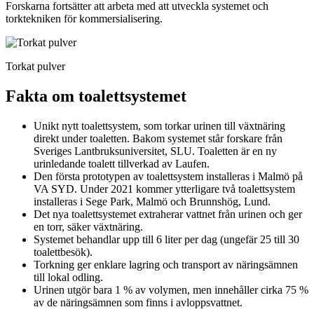
Forskarna fortsätter att arbeta med att utveckla systemet och
torktekniken för kommersialisering.
Torkat pulver
Fakta om toalettsystemet
Unikt nytt toalettsystem, som torkar urinen till växtnäring
direkt under toaletten. Bakom systemet står forskare från
Sveriges Lantbruksuniversitet, SLU. Toaletten är en ny
urinledande toalett tillverkad av Laufen.
Den första prototypen av toalettsystem installeras i Malmö på
VA SYD. Under 2021 kommer ytterligare två toalettsystem
installeras i Sege Park, Malmö och Brunnshög, Lund.
Det nya toalettsystemet extraherar vattnet från urinen och ger
en torr, säker växtnäring.
Systemet behandlar upp till 6 liter per dag (ungefär 25 till 30
toalettbesök).
Torkning ger enklare lagring och transport av näringsämnen
till lokal odling.
Urinen utgör bara 1 % av volymen, men innehåller cirka 75 %
av de näringsämnen som finns i avloppsvattnet.