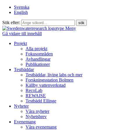
Svenska
English
Sök efter:
Meny
Gå vidare till innehåll
Projekt
Alla projekt
Fokusområden
Avhandlingar
Publikationer
Testbäddar
Testbäddar, living labs och mer
Forskningsstation Bolmen
Källby vattenverkstad
RecoLab
REWAISE
Testbädd Ellinge
Nyheter
Våra nyheter
Nyhetsbrev
Evenemang
Våra evenemang