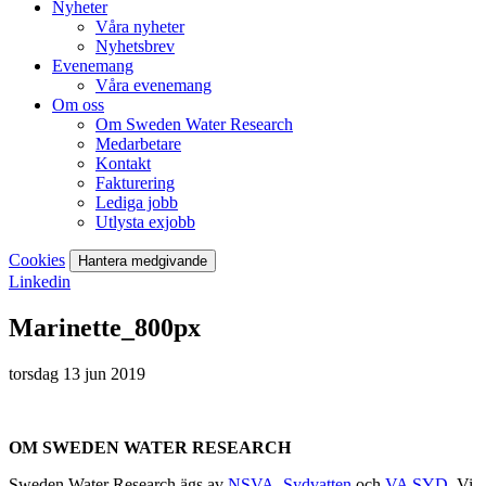
Nyheter
Våra nyheter
Nyhetsbrev
Evenemang
Våra evenemang
Om oss
Om Sweden Water Research
Medarbetare
Kontakt
Fakturering
Lediga jobb
Utlysta exjobb
Cookies
Hantera medgivande
Linkedin
Marinette_800px
torsdag 13 jun 2019
OM SWEDEN WATER RESEARCH
Sweden Water Research ägs av
NSVA
,
Sydvatten
och
VA SYD
. Vi