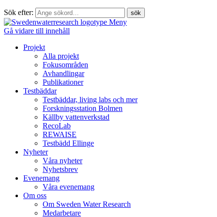
Sök efter:
Meny
Gå vidare till innehåll
Projekt
Alla projekt
Fokusområden
Avhandlingar
Publikationer
Testbäddar
Testbäddar, living labs och mer
Forskningsstation Bolmen
Källby vattenverkstad
RecoLab
REWAISE
Testbädd Ellinge
Nyheter
Våra nyheter
Nyhetsbrev
Evenemang
Våra evenemang
Om oss
Om Sweden Water Research
Medarbetare