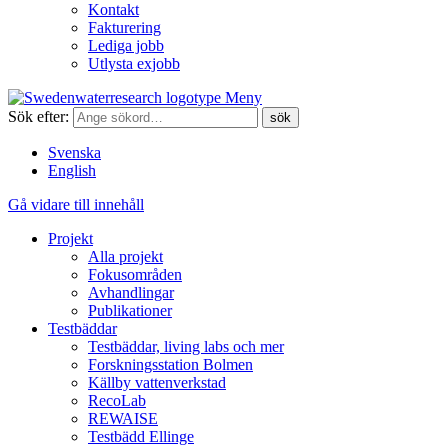
Kontakt
Fakturering
Lediga jobb
Utlysta exjobb
Meny
Sök efter:
Svenska
English
Gå vidare till innehåll
Projekt
Alla projekt
Fokusområden
Avhandlingar
Publikationer
Testbäddar
Testbäddar, living labs och mer
Forskningsstation Bolmen
Källby vattenverkstad
RecoLab
REWAISE
Testbädd Ellinge