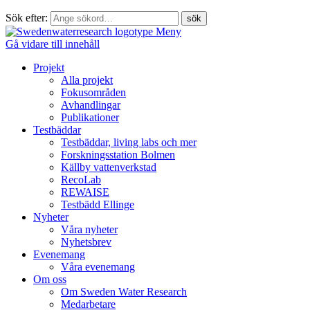
Sök efter:
Meny
Gå vidare till innehåll
Projekt
Alla projekt
Fokusområden
Avhandlingar
Publikationer
Testbäddar
Testbäddar, living labs och mer
Forskningsstation Bolmen
Källby vattenverkstad
RecoLab
REWAISE
Testbädd Ellinge
Nyheter
Våra nyheter
Nyhetsbrev
Evenemang
Våra evenemang
Om oss
Om Sweden Water Research
Medarbetare