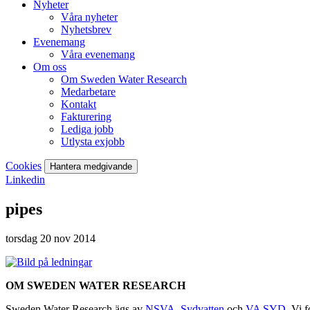
Nyheter
Våra nyheter
Nyhetsbrev
Evenemang
Våra evenemang
Om oss
Om Sweden Water Research
Medarbetare
Kontakt
Fakturering
Lediga jobb
Utlysta exjobb
Cookies
Hantera medgivande
Linkedin
pipes
torsdag 20 nov 2014
OM SWEDEN WATER RESEARCH
Sweden Water Research ägs av
NSVA
,
Sydvatten
och
VA SYD
. Vi 