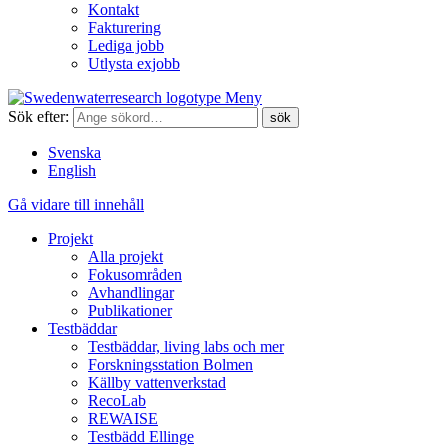
Kontakt
Fakturering
Lediga jobb
Utlysta exjobb
Meny
Sök efter:
Svenska
English
Gå vidare till innehåll
Projekt
Alla projekt
Fokusområden
Avhandlingar
Publikationer
Testbäddar
Testbäddar, living labs och mer
Forskningsstation Bolmen
Källby vattenverkstad
RecoLab
REWAISE
Testbädd Ellinge