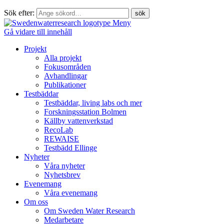
Sök efter:
Meny
Gå vidare till innehåll
Projekt
Alla projekt
Fokusområden
Avhandlingar
Publikationer
Testbäddar
Testbäddar, living labs och mer
Forskningsstation Bolmen
Källby vattenverkstad
RecoLab
REWAISE
Testbädd Ellinge
Nyheter
Våra nyheter
Nyhetsbrev
Evenemang
Våra evenemang
Om oss
Om Sweden Water Research
Medarbetare