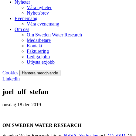
Nyheter
Våra nyheter
Nyhetsbrev
Evenemang
Våra evenemang
Om oss
Om Sweden Water Research
Medarbetare
Kontakt
Fakturering
Lediga jobb
Utlysta exjobb
Cookies
Hantera medgivande
Linkedin
joel_ulf_stefan
onsdag 18 dec 2019
OM SWEDEN WATER RESEARCH
Sweden Water Research ägs av
NSVA
,
Sydvatten
och
VA SYD
. Vi