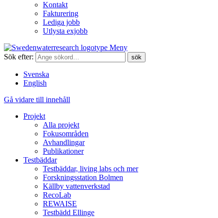
Kontakt
Fakturering
Lediga jobb
Utlysta exjobb
Meny
Sök efter:
Svenska
English
Gå vidare till innehåll
Projekt
Alla projekt
Fokusområden
Avhandlingar
Publikationer
Testbäddar
Testbäddar, living labs och mer
Forskningsstation Bolmen
Källby vattenverkstad
RecoLab
REWAISE
Testbädd Ellinge