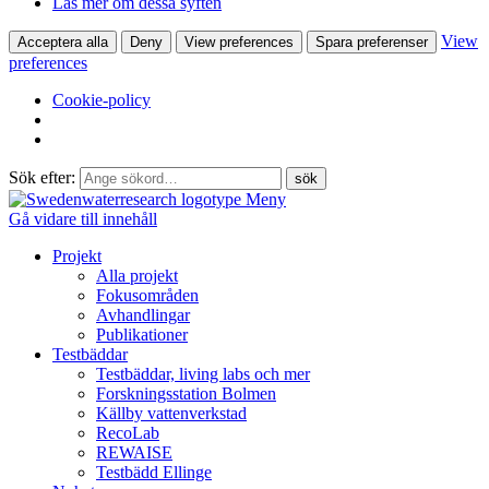
Läs mer om dessa syften
View
Acceptera alla
Deny
View preferences
Spara preferenser
preferences
Cookie-policy
Sök efter:
Meny
Gå vidare till innehåll
Projekt
Alla projekt
Fokusområden
Avhandlingar
Publikationer
Testbäddar
Testbäddar, living labs och mer
Forskningsstation Bolmen
Källby vattenverkstad
RecoLab
REWAISE
Testbädd Ellinge