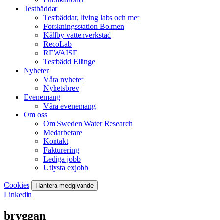
Testbäddar
Testbäddar, living labs och mer
Forskningsstation Bolmen
Källby vattenverkstad
RecoLab
REWAISE
Testbädd Ellinge
Nyheter
Våra nyheter
Nyhetsbrev
Evenemang
Våra evenemang
Om oss
Om Sweden Water Research
Medarbetare
Kontakt
Fakturering
Lediga jobb
Utlysta exjobb
Cookies
Hantera medgivande
Linkedin
bryggan