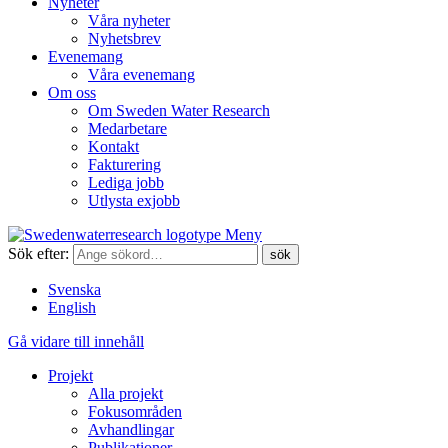
Nyheter
Våra nyheter
Nyhetsbrev
Evenemang
Våra evenemang
Om oss
Om Sweden Water Research
Medarbetare
Kontakt
Fakturering
Lediga jobb
Utlysta exjobb
Meny
Sök efter:
Svenska
English
Gå vidare till innehåll
Projekt
Alla projekt
Fokusområden
Avhandlingar
Publikationer