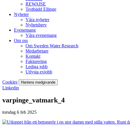
REWAISE
Testbädd Ellinge
Nyheter
Våra nyheter
Nyhetsbrev
Evenemang
Våra evenemang
Om oss
Om Sweden Water Research
Medarbetare
Kontakt
Fakturering
Lediga jobb
Utlysta exjobb
Cookies
Hantera medgivande
Linkedin
varpinge_vatmark_4
torsdag 6 feb 2025