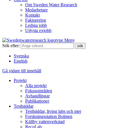
Om Sweden Water Research
Medarbetare
Kontakt
Fakturering
Lediga jobb
Utlysta exjobb
Meny
Sök efter:
Svenska
English
Gå vidare till innehåll
Projekt
Alla projekt
Fokusområden
Avhandlingar
Publikationer
Testbäddar
Testbäddar, living labs och mer
Forskningsstation Bolmen
Källby vattenverkstad
RecoLab