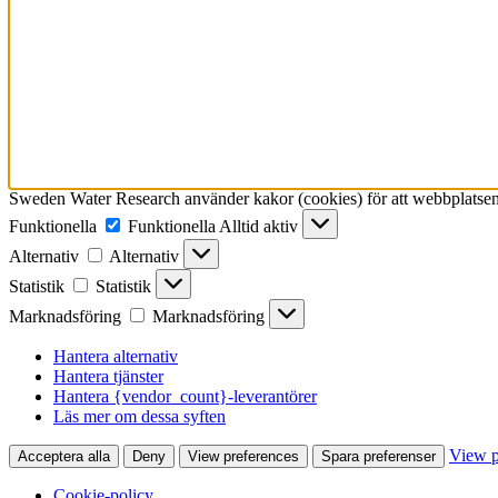
Sweden Water Research använder kakor (cookies) för att webbplatsen 
Funktionella
Funktionella
Alltid aktiv
Alternativ
Alternativ
Statistik
Statistik
Marknadsföring
Marknadsföring
Hantera alternativ
Hantera tjänster
Hantera {vendor_count}-leverantörer
Läs mer om dessa syften
View p
Acceptera alla
Deny
View preferences
Spara preferenser
Cookie-policy