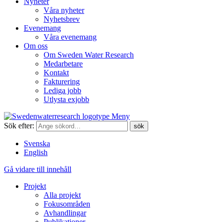
Nyheter
Våra nyheter
Nyhetsbrev
Evenemang
Våra evenemang
Om oss
Om Sweden Water Research
Medarbetare
Kontakt
Fakturering
Lediga jobb
Utlysta exjobb
Meny
Sök efter:
Svenska
English
Gå vidare till innehåll
Projekt
Alla projekt
Fokusområden
Avhandlingar
Publikationer