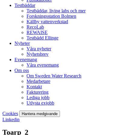
Testbäddar
Testbäddar, living labs och mer
Forskningsstation Bolmen
Källby vattenverkstad
RecoLab
REWAISE
Testbädd Ellinge
Nyheter
Våra nyheter
Nyhetsbrev
Evenemang
Våra evenemang
Om oss
Om Sweden Water Research
Medarbetare
Kontakt
Fakturering
Lediga jobb
Utlysta exjobb
Cookies
Hantera medgivande
Linkedin
Toarp_2