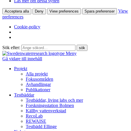
Läs mer om dessa syften
View
Acceptera alla
Deny
View preferences
Spara preferenser
preferences
Cookie-policy
Sök efter:
Meny
Gå vidare till innehåll
Projekt
Alla projekt
Fokusområden
Avhandlingar
Publikationer
Testbäddar
Testbäddar, living labs och mer
Forskningsstation Bolmen
Källby vattenverkstad
RecoLab
REWAISE
Testbädd Ellinge