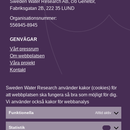
Sweden Water Research AB, c/o Genetor,
Fabriksgatan 2B, 222 35 LUND
Organisationsnummer:
556945-8945
GENVÄGAR
Vårt pressrum
Om webbplatsen
Våra projekt
Kontakt
NYHETSBREV
Sweden Water Research använder kakor (cookies) för
I vårt nyhetsbrev får du senaste nytt om alla våra
att webbplatsen ska fungera så bra som möjligt för dig.
projekt, vilka konferenser vi deltar i och mycket annat.
Vi använder också kakor för webbanalys
Anmäl dig till vårt nyhetsbrev
Funktionella
Alltid aktiv
Statistik