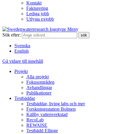
Kontakt
Fakturering
Lediga jobb
Utlysta exjobb
Meny
Sök efter:
Svenska
English
Gå vidare till innehåll
Projekt
Alla projekt
Fokusområden
Avhandlingar
Publikationer
Testbäddar
Testbäddar, living labs och mer
Forskningsstation Bolmen
Källby vattenverkstad
RecoLab
REWAISE
Testbädd Ellinge