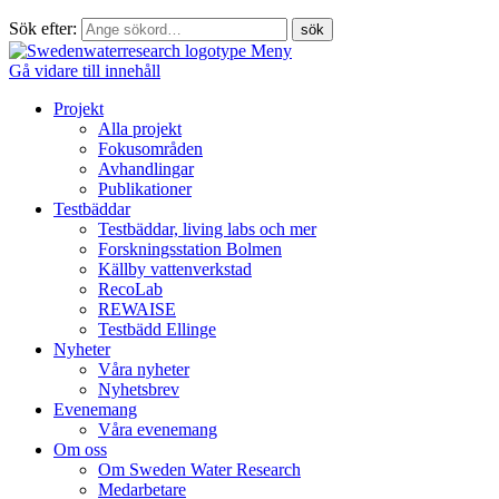
Sök efter:
Meny
Gå vidare till innehåll
Projekt
Alla projekt
Fokusområden
Avhandlingar
Publikationer
Testbäddar
Testbäddar, living labs och mer
Forskningsstation Bolmen
Källby vattenverkstad
RecoLab
REWAISE
Testbädd Ellinge
Nyheter
Våra nyheter
Nyhetsbrev
Evenemang
Våra evenemang
Om oss
Om Sweden Water Research
Medarbetare