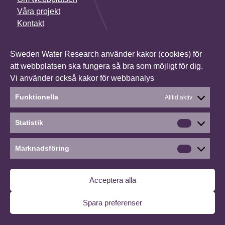
Våra projekt
Kontakt
NYHETSBREV
Sweden Water Research använder kakor (cookies) för
I vårt nyhetsbrev får du senaste nytt om alla våra
att webbplatsen ska fungera så bra som möjligt för dig.
projekt, vilka konferenser vi deltar i och mycket annat.
Vi använder också kakor för webbanalys
Anmäl dig till vårt nyhetsbrev
Funktionella
Alltid aktiv
Statistik
Statistik
Social media
Linkedin
Marknadsföring
Marknads
©2026 Sweden Water Research
∙
Cookies
∙
Acceptera alla
Hantera medgivande
Spara preferenser