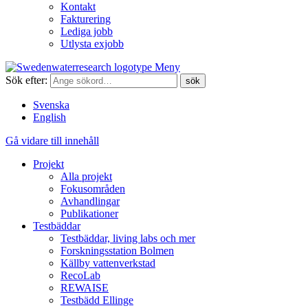
Kontakt
Fakturering
Lediga jobb
Utlysta exjobb
Meny
Sök efter:
Svenska
English
Gå vidare till innehåll
Projekt
Alla projekt
Fokusområden
Avhandlingar
Publikationer
Testbäddar
Testbäddar, living labs och mer
Forskningsstation Bolmen
Källby vattenverkstad
RecoLab
REWAISE
Testbädd Ellinge