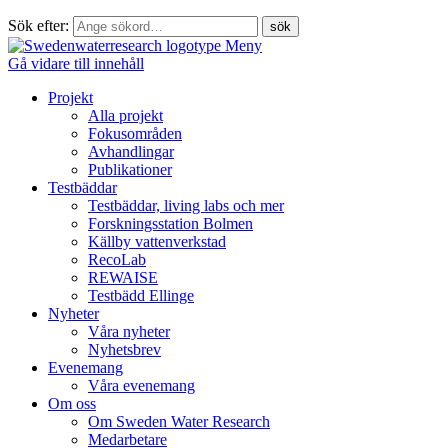
Sök efter:
Meny
Gå vidare till innehåll
Projekt
Alla projekt
Fokusområden
Avhandlingar
Publikationer
Testbäddar
Testbäddar, living labs och mer
Forskningsstation Bolmen
Källby vattenverkstad
RecoLab
REWAISE
Testbädd Ellinge
Nyheter
Våra nyheter
Nyhetsbrev
Evenemang
Våra evenemang
Om oss
Om Sweden Water Research
Medarbetare