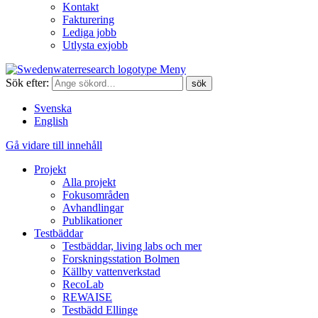
Kontakt
Fakturering
Lediga jobb
Utlysta exjobb
Meny
Sök efter:
Svenska
English
Gå vidare till innehåll
Projekt
Alla projekt
Fokusområden
Avhandlingar
Publikationer
Testbäddar
Testbäddar, living labs och mer
Forskningsstation Bolmen
Källby vattenverkstad
RecoLab
REWAISE
Testbädd Ellinge