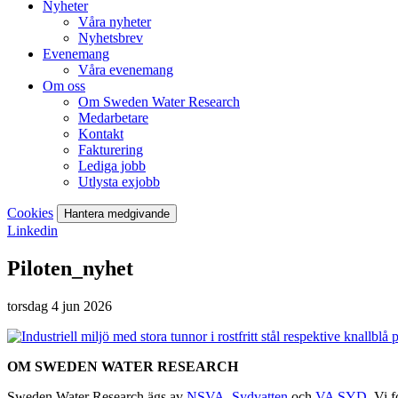
Nyheter
Våra nyheter
Nyhetsbrev
Evenemang
Våra evenemang
Om oss
Om Sweden Water Research
Medarbetare
Kontakt
Fakturering
Lediga jobb
Utlysta exjobb
Cookies
Hantera medgivande
Linkedin
Piloten_nyhet
torsdag 4 jun 2026
OM SWEDEN WATER RESEARCH
Sweden Water Research ägs av
NSVA
,
Sydvatten
och
VA SYD
. Vi 