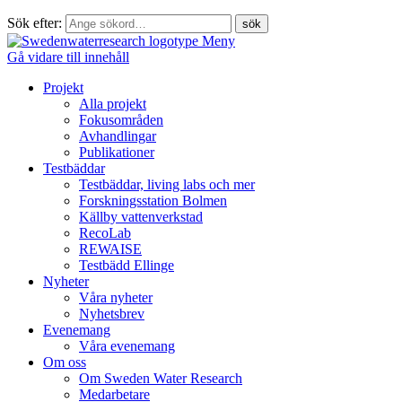
Sök efter:
Meny
Gå vidare till innehåll
Projekt
Alla projekt
Fokusområden
Avhandlingar
Publikationer
Testbäddar
Testbäddar, living labs och mer
Forskningsstation Bolmen
Källby vattenverkstad
RecoLab
REWAISE
Testbädd Ellinge
Nyheter
Våra nyheter
Nyhetsbrev
Evenemang
Våra evenemang
Om oss
Om Sweden Water Research
Medarbetare