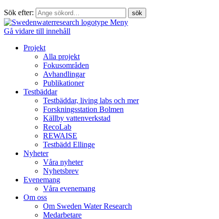
Sök efter:
Meny
Gå vidare till innehåll
Projekt
Alla projekt
Fokusområden
Avhandlingar
Publikationer
Testbäddar
Testbäddar, living labs och mer
Forskningsstation Bolmen
Källby vattenverkstad
RecoLab
REWAISE
Testbädd Ellinge
Nyheter
Våra nyheter
Nyhetsbrev
Evenemang
Våra evenemang
Om oss
Om Sweden Water Research
Medarbetare