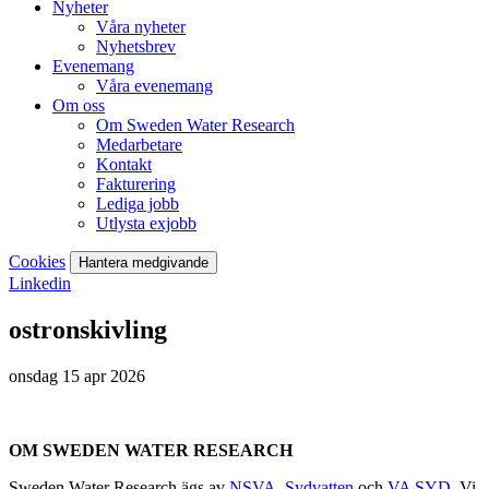
Nyheter
Våra nyheter
Nyhetsbrev
Evenemang
Våra evenemang
Om oss
Om Sweden Water Research
Medarbetare
Kontakt
Fakturering
Lediga jobb
Utlysta exjobb
Cookies
Hantera medgivande
Linkedin
ostronskivling
onsdag 15 apr 2026
OM SWEDEN WATER RESEARCH
Sweden Water Research ägs av
NSVA
,
Sydvatten
och
VA SYD
. Vi