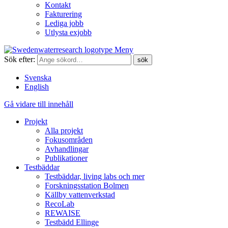
Kontakt
Fakturering
Lediga jobb
Utlysta exjobb
Meny
Sök efter:
Svenska
English
Gå vidare till innehåll
Projekt
Alla projekt
Fokusområden
Avhandlingar
Publikationer
Testbäddar
Testbäddar, living labs och mer
Forskningsstation Bolmen
Källby vattenverkstad
RecoLab
REWAISE
Testbädd Ellinge