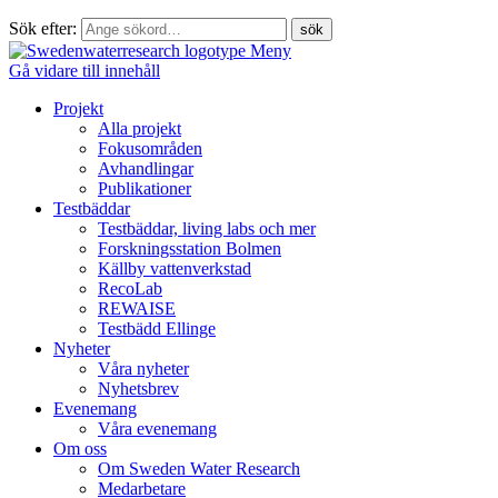
Sök efter:
Meny
Gå vidare till innehåll
Projekt
Alla projekt
Fokusområden
Avhandlingar
Publikationer
Testbäddar
Testbäddar, living labs och mer
Forskningsstation Bolmen
Källby vattenverkstad
RecoLab
REWAISE
Testbädd Ellinge
Nyheter
Våra nyheter
Nyhetsbrev
Evenemang
Våra evenemang
Om oss
Om Sweden Water Research
Medarbetare