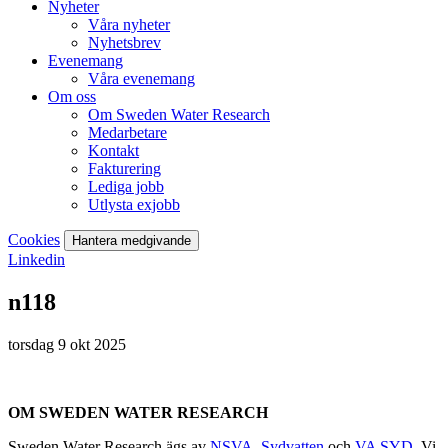
Nyheter
Våra nyheter
Nyhetsbrev
Evenemang
Våra evenemang
Om oss
Om Sweden Water Research
Medarbetare
Kontakt
Fakturering
Lediga jobb
Utlysta exjobb
Cookies
Hantera medgivande
Linkedin
n118
torsdag 9 okt 2025
OM SWEDEN WATER RESEARCH
Sweden Water Research ägs av
NSVA
,
Sydvatten
och
VA SYD
. Vi