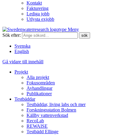
Kontakt
Fakturering
Lediga jobb
Utlysta exjobb
Meny
Sök efter:
Svenska
English
Gå vidare till innehåll
Projekt
Alla projekt
Fokusområden
Avhandlingar
Publikationer
Testbäddar
Testbäddar, living labs och mer
Forskningsstation Bolmen
Källby vattenverkstad
RecoLab
REWAISE
Testbädd Ellinge