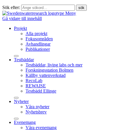
Sök efter:
Meny
Gå vidare till innehåll
Projekt
Alla projekt
Fokusområden
Avhandlingar
Publikationer
Testbäddar
Testbäddar, living labs och mer
Forskningsstation Bolmen
Källby vattenverkstad
RecoLab
REWAISE
Testbädd Ellinge
Nyheter
Våra nyheter
Nyhetsbrev
Evenemang
Våra evenemang