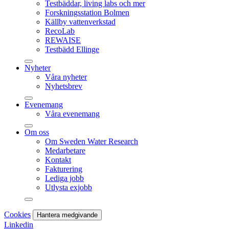
Testbäddar, living labs och mer
Forskningsstation Bolmen
Källby vattenverkstad
RecoLab
REWAISE
Testbädd Ellinge
Nyheter
Våra nyheter
Nyhetsbrev
Evenemang
Våra evenemang
Om oss
Om Sweden Water Research
Medarbetare
Kontakt
Fakturering
Lediga jobb
Utlysta exjobb
Cookies
Hantera medgivande
Linkedin