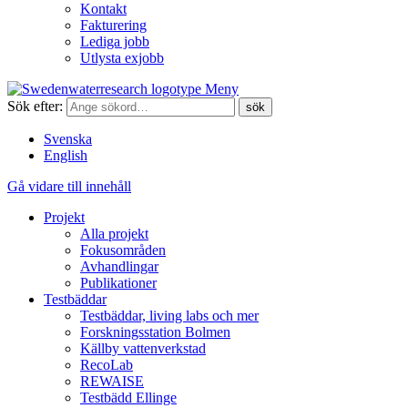
Kontakt
Fakturering
Lediga jobb
Utlysta exjobb
Meny
Sök efter:
Svenska
English
Gå vidare till innehåll
Projekt
Alla projekt
Fokusområden
Avhandlingar
Publikationer
Testbäddar
Testbäddar, living labs och mer
Forskningsstation Bolmen
Källby vattenverkstad
RecoLab
REWAISE
Testbädd Ellinge