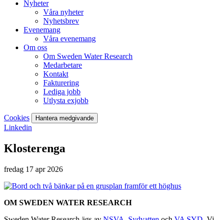
Nyheter
Våra nyheter
Nyhetsbrev
Evenemang
Våra evenemang
Om oss
Om Sweden Water Research
Medarbetare
Kontakt
Fakturering
Lediga jobb
Utlysta exjobb
Cookies
Hantera medgivande
Linkedin
Klosterenga
fredag 17 apr 2026
OM SWEDEN WATER RESEARCH
Sweden Water Research ägs av
NSVA
,
Sydvatten
och
VA SYD
. Vi