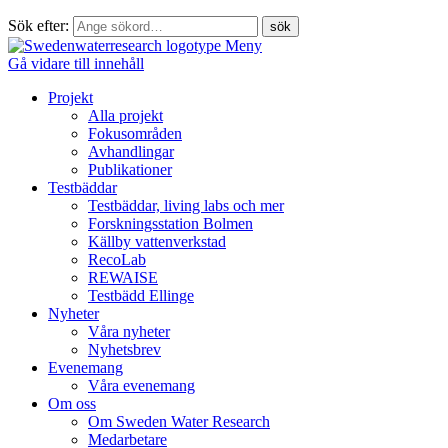
Sök efter:
Meny
Gå vidare till innehåll
Projekt
Alla projekt
Fokusområden
Avhandlingar
Publikationer
Testbäddar
Testbäddar, living labs och mer
Forskningsstation Bolmen
Källby vattenverkstad
RecoLab
REWAISE
Testbädd Ellinge
Nyheter
Våra nyheter
Nyhetsbrev
Evenemang
Våra evenemang
Om oss
Om Sweden Water Research
Medarbetare