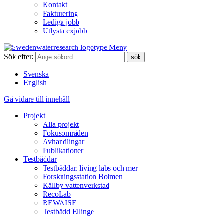
Kontakt
Fakturering
Lediga jobb
Utlysta exjobb
Meny
Sök efter:
Svenska
English
Gå vidare till innehåll
Projekt
Alla projekt
Fokusområden
Avhandlingar
Publikationer
Testbäddar
Testbäddar, living labs och mer
Forskningsstation Bolmen
Källby vattenverkstad
RecoLab
REWAISE
Testbädd Ellinge