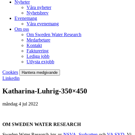
Nyheter
Våra nyheter
Nyhetsbrev
Evenemang
Våra evenemang
Om oss
Om Sweden Water Research
Medarbetare
Kontakt
Fakturering
Lediga jobb
Utlysta exjobb
Cookies
Hantera medgivande
Linkedin
Katharina-Luhrig-350×450
måndag 4 jul 2022
OM SWEDEN WATER RESEARCH
Sweden Water Research ägs av
NSVA
,
Sydvatten
och
VA SYD
. Vi