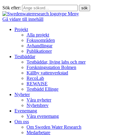
Sök efter:
Meny
Gå vidare till innehåll
Projekt
Alla projekt
Fokusområden
Avhandlingar
Publikationer
Testbäddar
Testbäddar, living labs och mer
Forskningsstation Bolmen
Källby vattenverkstad
RecoLab
REWAISE
Testbädd Ellinge
Nyheter
Våra nyheter
Nyhetsbrev
Evenemang
Våra evenemang
Om oss
Om Sweden Water Research
Medarbetare