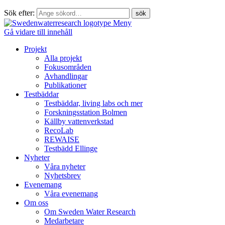
Sök efter:
Meny
Gå vidare till innehåll
Projekt
Alla projekt
Fokusområden
Avhandlingar
Publikationer
Testbäddar
Testbäddar, living labs och mer
Forskningsstation Bolmen
Källby vattenverkstad
RecoLab
REWAISE
Testbädd Ellinge
Nyheter
Våra nyheter
Nyhetsbrev
Evenemang
Våra evenemang
Om oss
Om Sweden Water Research
Medarbetare