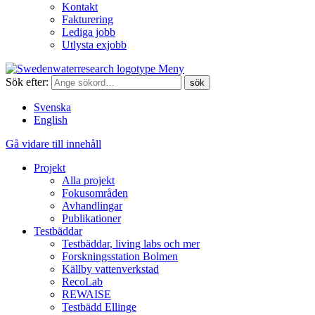
Kontakt
Fakturering
Lediga jobb
Utlysta exjobb
Meny
Sök efter:
Svenska
English
Gå vidare till innehåll
Projekt
Alla projekt
Fokusområden
Avhandlingar
Publikationer
Testbäddar
Testbäddar, living labs och mer
Forskningsstation Bolmen
Källby vattenverkstad
RecoLab
REWAISE
Testbädd Ellinge