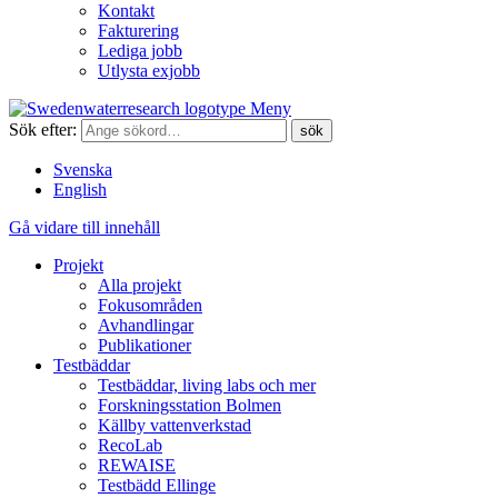
Kontakt
Fakturering
Lediga jobb
Utlysta exjobb
Meny
Sök efter:
Svenska
English
Gå vidare till innehåll
Projekt
Alla projekt
Fokusområden
Avhandlingar
Publikationer
Testbäddar
Testbäddar, living labs och mer
Forskningsstation Bolmen
Källby vattenverkstad
RecoLab
REWAISE
Testbädd Ellinge