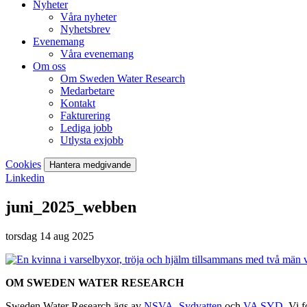
Nyheter
Våra nyheter
Nyhetsbrev
Evenemang
Våra evenemang
Om oss
Om Sweden Water Research
Medarbetare
Kontakt
Fakturering
Lediga jobb
Utlysta exjobb
Cookies
Hantera medgivande
Linkedin
juni_2025_webben
torsdag 14 aug 2025
OM SWEDEN WATER RESEARCH
Sweden Water Research ägs av
NSVA
,
Sydvatten
och
VA SYD
. Vi 