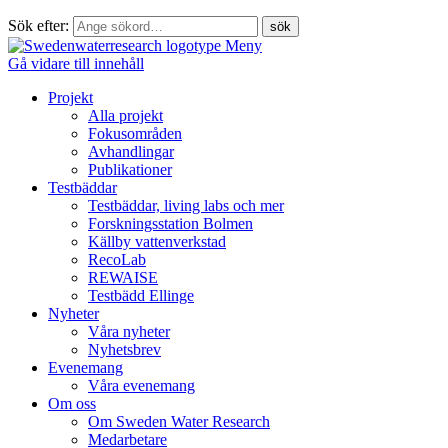
Sök efter:
Meny
Gå vidare till innehåll
Projekt
Alla projekt
Fokusområden
Avhandlingar
Publikationer
Testbäddar
Testbäddar, living labs och mer
Forskningsstation Bolmen
Källby vattenverkstad
RecoLab
REWAISE
Testbädd Ellinge
Nyheter
Våra nyheter
Nyhetsbrev
Evenemang
Våra evenemang
Om oss
Om Sweden Water Research
Medarbetare