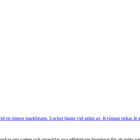
forskar om vatten och utvecklar nya effektivare lösningar för att möta v