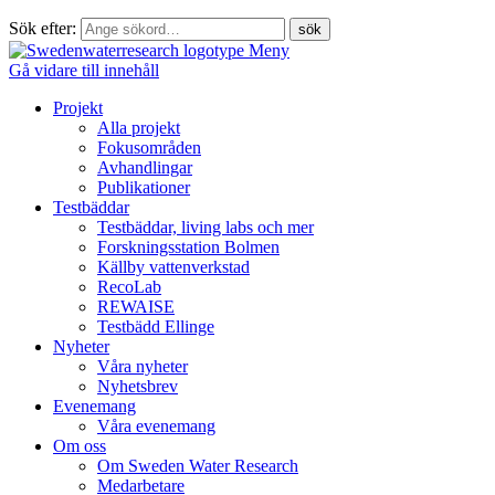
Sök efter:
Meny
Gå vidare till innehåll
Projekt
Alla projekt
Fokusområden
Avhandlingar
Publikationer
Testbäddar
Testbäddar, living labs och mer
Forskningsstation Bolmen
Källby vattenverkstad
RecoLab
REWAISE
Testbädd Ellinge
Nyheter
Våra nyheter
Nyhetsbrev
Evenemang
Våra evenemang
Om oss
Om Sweden Water Research
Medarbetare