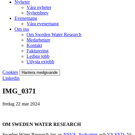
Nyheter
Våra nyheter
Nyhetsbrev
Evenemang
Våra evenemang
Om oss
Om Sweden Water Research
Medarbetare
Kontakt
Fakturering
Lediga jobb
Utlysta exjobb
Cookies
Hantera medgivande
Linkedin
IMG_0371
fredag 22 mar 2024
OM SWEDEN WATER RESEARCH
Sweden Water Research ägs av
NSVA
,
Sydvatten
och
VA SYD
. Vi