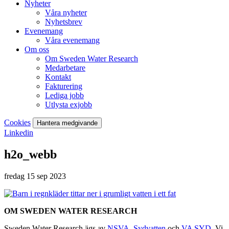
Nyheter
Våra nyheter
Nyhetsbrev
Evenemang
Våra evenemang
Om oss
Om Sweden Water Research
Medarbetare
Kontakt
Fakturering
Lediga jobb
Utlysta exjobb
Cookies
Hantera medgivande
Linkedin
h2o_webb
fredag 15 sep 2023
OM SWEDEN WATER RESEARCH
Sweden Water Research ägs av
NSVA
,
Sydvatten
och
VA SYD
. Vi