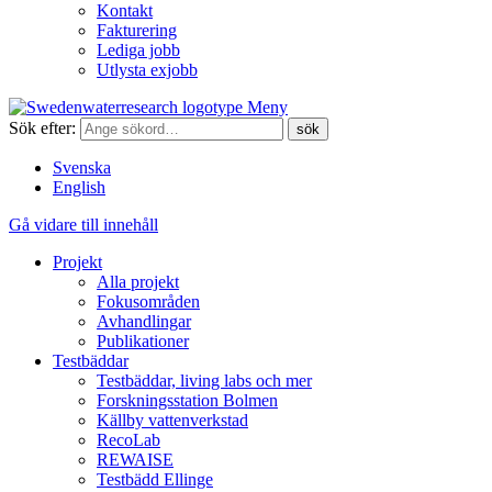
Kontakt
Fakturering
Lediga jobb
Utlysta exjobb
Meny
Sök efter:
Svenska
English
Gå vidare till innehåll
Projekt
Alla projekt
Fokusområden
Avhandlingar
Publikationer
Testbäddar
Testbäddar, living labs och mer
Forskningsstation Bolmen
Källby vattenverkstad
RecoLab
REWAISE
Testbädd Ellinge