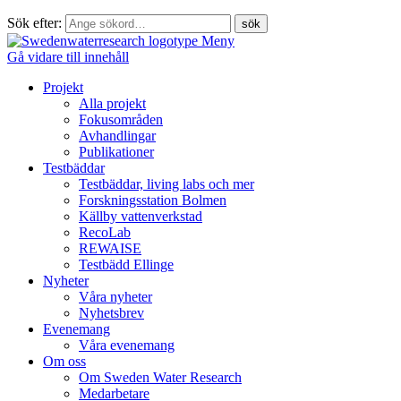
Sök efter:
Meny
Gå vidare till innehåll
Projekt
Alla projekt
Fokusområden
Avhandlingar
Publikationer
Testbäddar
Testbäddar, living labs och mer
Forskningsstation Bolmen
Källby vattenverkstad
RecoLab
REWAISE
Testbädd Ellinge
Nyheter
Våra nyheter
Nyhetsbrev
Evenemang
Våra evenemang
Om oss
Om Sweden Water Research
Medarbetare