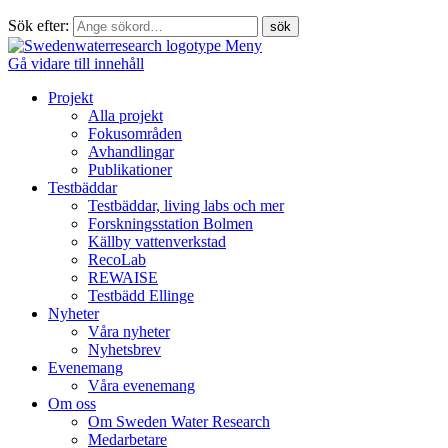
Sök efter:
Meny
Gå vidare till innehåll
Projekt
Alla projekt
Fokusområden
Avhandlingar
Publikationer
Testbäddar
Testbäddar, living labs och mer
Forskningsstation Bolmen
Källby vattenverkstad
RecoLab
REWAISE
Testbädd Ellinge
Nyheter
Våra nyheter
Nyhetsbrev
Evenemang
Våra evenemang
Om oss
Om Sweden Water Research
Medarbetare