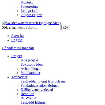
Kontakt
Fakturering
Lediga jobb
Utlysta exjobb
Meny
Sök efter:
Svenska
English
Gå vidare till innehåll
Projekt
Alla projekt
Fokusområden
Avhandlingar
Publikationer
Testbäddar
Testbäddar, living labs och mer
Forskningsstation Bolmen
Källby vattenverkstad
RecoLab
REWAISE
Testbädd Ellinge