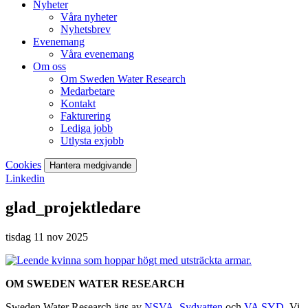
Nyheter
Våra nyheter
Nyhetsbrev
Evenemang
Våra evenemang
Om oss
Om Sweden Water Research
Medarbetare
Kontakt
Fakturering
Lediga jobb
Utlysta exjobb
Cookies
Hantera medgivande
Linkedin
glad_projektledare
tisdag 11 nov 2025
OM SWEDEN WATER RESEARCH
Sweden Water Research ägs av
NSVA
,
Sydvatten
och
VA SYD
. Vi